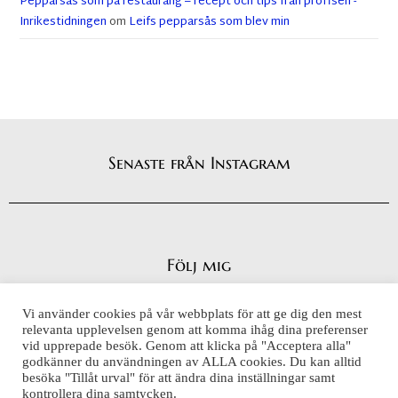
Pepparsås som på restaurang – recept och tips från proffsen -
Inrikestidningen
om
Leifs pepparsås som blev min
Senaste från Instagram
Följ mig
Vi använder cookies på vår webbplats för att ge dig den mest
relevanta upplevelsen genom att komma ihåg dina preferenser
vid upprepade besök. Genom att klicka på "Acceptera alla"
Integritetspolicy
godkänner du användningen av ALLA cookies. Du kan alltid
Cookiepolicy
besöka "Tillåt urval" för att ändra dina inställningar samt
kontrollera dina samtycken.