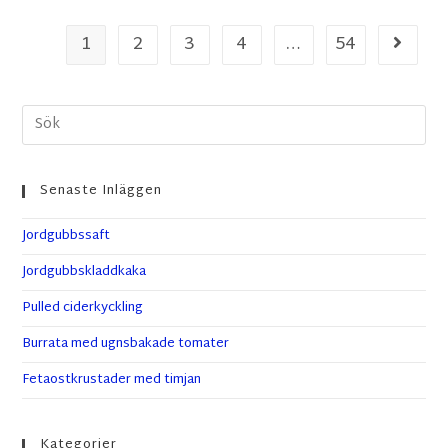
1
2
3
4
…
54
Senaste Inläggen
Jordgubbssaft
Jordgubbskladdkaka
Pulled ciderkyckling
Burrata med ugnsbakade tomater
Fetaostkrustader med timjan
Kategorier