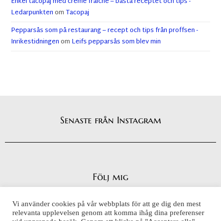
Enkel tacopaj med crème fraiche – bästa receptet och tips -
Ledarpunkten
om
Tacopaj
Pepparsås som på restaurang – recept och tips från proffsen -
Inrikestidningen
om
Leifs pepparsås som blev min
Senaste från Instagram
Följ mig
Vi använder cookies på vår webbplats för att ge dig den mest
relevanta upplevelsen genom att komma ihåg dina preferenser