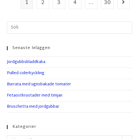
1
2
3
4
…
30
Senaste Inläggen
Jordgubbskladdkaka
Pulled ciderkyckling
Burrata med ugnsbakade tomater
Fetaostkrustader med timjan
Bruschetta med jordgubbar
Kategorier