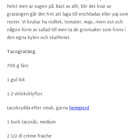
helst men är sugen på. Bäst av allt, blir det kvar av
gratängen går det fint att laga till enchiladas eller paj som
rester. Vi brukar ha rödlök, tomater, majs, riven ost och
någon form av sallad till men ta de grönsaker som finns i
den egna kylen och skafferiet.
Tacogratäng
700 g färs
1 gul lök
1-2 vitlöksklyftor
tacokrydda efter smak, gärna
hemgjord
1 burk tacosås, medium
2 1/2 dl crème fraiche