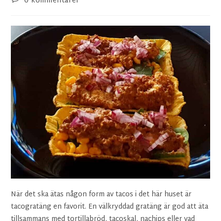
0 kommentarer
När det ska ätas någon form av tacos i det här huset är
tacogratäng en favorit. En välkryddad gratäng är god att äta
tillsammans med tortillabröd, tacoskal, nachips eller vad