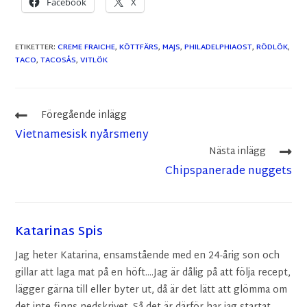
Facebook
X
ETIKETTER
:
CREME FRAICHE
,
KÖTTFÄRS
,
MAJS
,
PHILADELPHIAOST
,
RÖDLÖK
,
TACO
,
TACOSÅS
,
VITLÖK
Föregående inlägg
Vietnamesisk nyårsmeny
Nästa inlägg
Chipspanerade nuggets
Katarinas Spis
Jag heter Katarina, ensamstående med en 24-årig son och
gillar att laga mat på en höft....Jag är dålig på att följa recept,
lägger gärna till eller byter ut, då är det lätt att glömma om