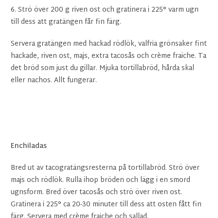
6. Strö över 200 g riven ost och gratinera i 225° varm ugn
till dess att gratängen får fin färg.
Servera gratängen med hackad rödlök, valfria grönsaker fint
hackade, riven ost, majs, extra tacosås och crème fraiche. Ta
det bröd som just du gillar. Mjuka tortillabröd, hårda skal
eller nachos. Allt fungerar.
Enchiladas
Bred ut av tacogratängsresterna på tortillabröd. Strö över
majs och rödlök. Rulla ihop bröden och lägg i en smord
ugnsform. Bred över tacosås och strö över riven ost.
Gratinera i 225° ca 20-30 minuter till dess att osten fått fin
färg. Servera med crème fraiche och sallad.