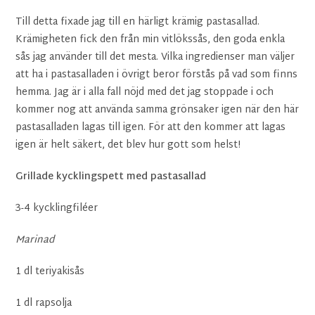
Till detta fixade jag till en härligt krämig pastasallad.
Krämigheten fick den från min vitlökssås, den goda enkla
sås jag använder till det mesta. Vilka ingredienser man väljer
att ha i pastasalladen i övrigt beror förstås på vad som finns
hemma. Jag är i alla fall nöjd med det jag stoppade i och
kommer nog att använda samma grönsaker igen när den här
pastasalladen lagas till igen. För att den kommer att lagas
igen är helt säkert, det blev hur gott som helst!
Grillade kycklingspett med pastasallad
3-4 kycklingfiléer
Marinad
1 dl teriyakisås
1 dl rapsolja