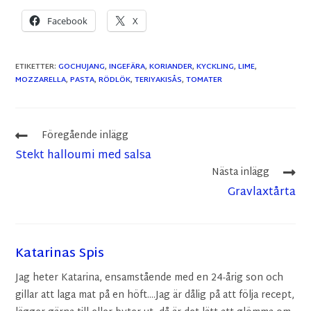
Facebook
X
ETIKETTER
:
GOCHUJANG
,
INGEFÄRA
,
KORIANDER
,
KYCKLING
,
LIME
,
MOZZARELLA
,
PASTA
,
RÖDLÖK
,
TERIYAKISÅS
,
TOMATER
Föregående inlägg
Stekt halloumi med salsa
Nästa inlägg
Gravlaxtårta
Katarinas Spis
Jag heter Katarina, ensamstående med en 24-årig son och
gillar att laga mat på en höft....Jag är dålig på att följa recept,