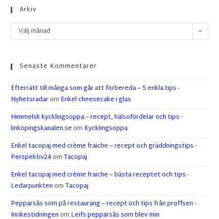
Arkiv
Välj månad
Senaste Kommentarer
Efterrätt till många som går att förbereda – 5 enkla tips -
Nyhetsradar
om
Enkel cheesecake i glas
Himmelsk kycklingsoppa – recept, hälsofördelar och tips -
linkopingskanalen.se
om
Kycklingsoppa
Enkel tacopaj med crème fraiche – recept och gräddningstips -
Perspektiv24
om
Tacopaj
Enkel tacopaj med crème fraiche – bästa receptet och tips -
Ledarpunkten
om
Tacopaj
Pepparsås som på restaurang – recept och tips från proffsen -
Inrikestidningen
om
Leifs pepparsås som blev min