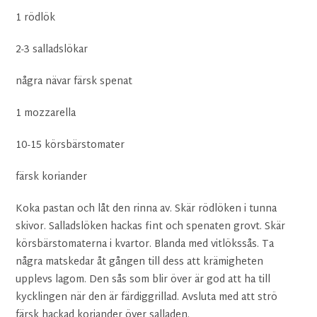
1 rödlök
2-3 salladslökar
några nävar färsk spenat
1 mozzarella
10-15 körsbärstomater
färsk koriander
Koka pastan och låt den rinna av. Skär rödlöken i tunna
skivor. Salladslöken hackas fint och spenaten grovt. Skär
körsbärstomaterna i kvartor. Blanda med vitlökssås. Ta
några matskedar åt gången till dess att krämigheten
upplevs lagom. Den sås som blir över är god att ha till
kycklingen när den är färdiggrillad. Avsluta med att strö
färsk hackad koriander över salladen.