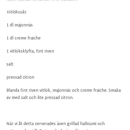
Vitlökssås
1 dl majonnäs
1 dl creme fraiche
1 vitlöksklyfta, fint riven
salt
pressad citron
Blanda fint riven vitlök, majonnäs och creme fraiche. Smaka
av med salt och lite pressad citron.
När vi åt detta serverades även grillad halloumi och