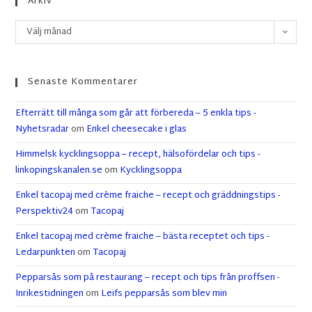
Arkiv
Välj månad
Senaste Kommentarer
Efterrätt till många som går att förbereda – 5 enkla tips -
Nyhetsradar
om
Enkel cheesecake i glas
Himmelsk kycklingsoppa – recept, hälsofördelar och tips -
linkopingskanalen.se
om
Kycklingsoppa
Enkel tacopaj med crème fraiche – recept och gräddningstips -
Perspektiv24
om
Tacopaj
Enkel tacopaj med crème fraiche – bästa receptet och tips -
Ledarpunkten
om
Tacopaj
Pepparsås som på restaurang – recept och tips från proffsen -
Inrikestidningen
om
Leifs pepparsås som blev min