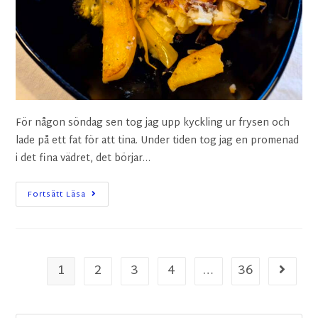
För någon söndag sen tog jag upp kyckling ur frysen och
lade på ett fat för att tina. Under tiden tog jag en promenad
i det fina vädret, det börjar…
Fortsätt Läsa
1
2
3
4
…
36