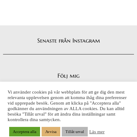
Senaste från Instagram
Följ mig
Vi använder cookies på vår webbplats för att ge dig den mest
relevanta upplevelsen genom att komma ihåg dina preferenser
vid upprepade besök. Genom att klicka på "Acceptera alla"
Integritetspolicy
godkänner du användningen av ALLA cookies. Du kan alltid
Cookiepolicy
besöka "Tillåt urval" för att ändra dina inställningar samt
kontrollera dina samtycken.
Läs mer
Acceptera alla
Avvisa
Tillåt urval