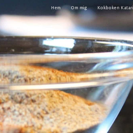
Hem
Om mig
Kokboken Katari