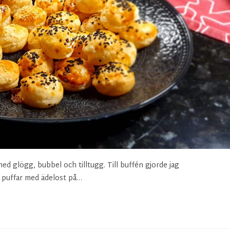
d glögg, bubbel och tilltugg. Till buffén gjorde jag
a puffar med ädelost på…