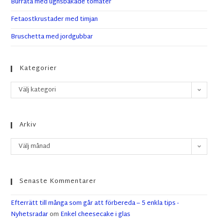
Burrata med ugnsbakade tomater
Fetaostkrustader med timjan
Bruschetta med jordgubbar
Kategorier
Välj kategori
Arkiv
Välj månad
Senaste Kommentarer
Efterrätt till många som går att förbereda – 5 enkla tips -
Nyhetsradar
om
Enkel cheesecake i glas