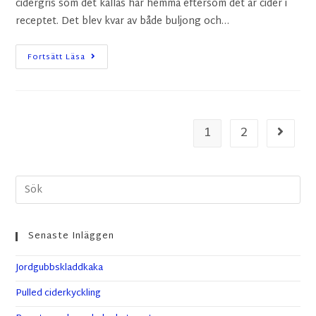
cidergris som det kallas här hemma eftersom det är cider i
receptet. Det blev kvar av både buljong och…
Fortsätt Läsa
1
2
Senaste Inläggen
Jordgubbskladdkaka
Pulled ciderkyckling