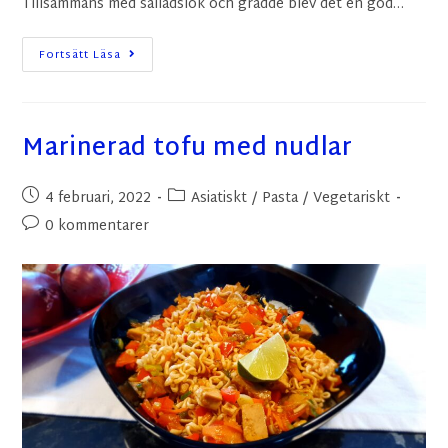
Tillsammans med salladslök och grädde blev det en god…
Fortsätt Läsa
Marinerad tofu med nudlar
4 februari, 2022
Asiatiskt
/
Pasta
/
Vegetariskt
0 kommentarer