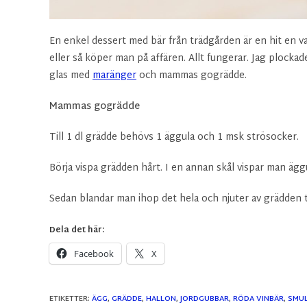
En enkel dessert med bär från trädgården är en hit en v
eller så köper man på affären. Allt fungerar. Jag plockad
glas med
maränger
och mammas gogrädde.
Mammas gogrädde
Till 1 dl grädde behövs 1 äggula och 1 msk strösocker.
Börja vispa grädden hårt. I en annan skål vispar man äggul
Sedan blandar man ihop det hela och njuter av grädden ti
Dela det här:
Facebook
X
ETIKETTER
:
ÄGG
,
GRÄDDE
,
HALLON
,
JORDGUBBAR
,
RÖDA VINBÄR
,
SMU