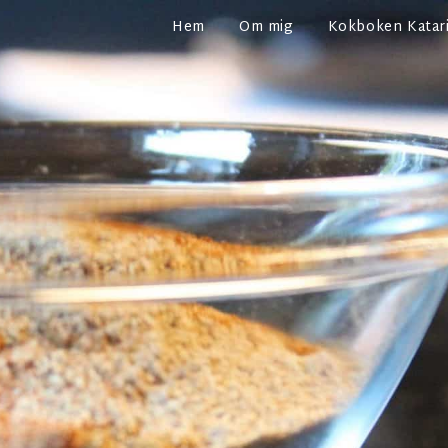
Hem
Om mig
Kokboken Katari