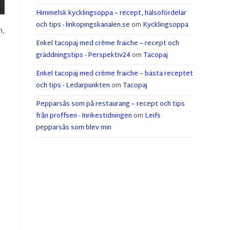
Himmelsk kycklingsoppa – recept, hälsofördelar
och tips - linkopingskanalen.se
om
Kycklingsoppa
n,
Enkel tacopaj med crème fraiche – recept och
gräddningstips - Perspektiv24
om
Tacopaj
Enkel tacopaj med crème fraiche – bästa receptet
och tips - Ledarpunkten
om
Tacopaj
Pepparsås som på restaurang – recept och tips
från proffsen - Inrikestidningen
om
Leifs
pepparsås som blev min