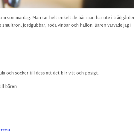
arm sommardag. Man tar helt enkelt de bär man har ute i trädgårde
e smultron, jordgubbar, röda vinbär och hallon. Bären varvade jag i
a och socker till dess att det blir vitt och pösigt.
ll bären.
LTRON