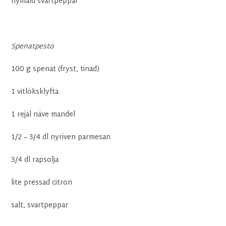
nymald svartpeppar
Spenatpesto
100 g spenat (fryst, tinad)
1 vitlöksklyfta
1 rejäl näve mandel
1/2 – 3/4 dl nyriven parmesan
3/4 dl rapsolja
lite pressad citron
salt, svartpeppar