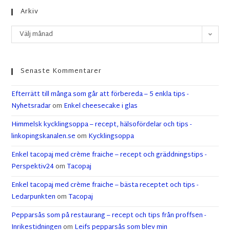
Arkiv
Välj månad
Senaste Kommentarer
Efterrätt till många som går att förbereda – 5 enkla tips -
Nyhetsradar
om
Enkel cheesecake i glas
Himmelsk kycklingsoppa – recept, hälsofördelar och tips -
linkopingskanalen.se
om
Kycklingsoppa
Enkel tacopaj med crème fraiche – recept och gräddningstips -
Perspektiv24
om
Tacopaj
Enkel tacopaj med crème fraiche – bästa receptet och tips -
Ledarpunkten
om
Tacopaj
Pepparsås som på restaurang – recept och tips från proffsen -
Inrikestidningen
om
Leifs pepparsås som blev min