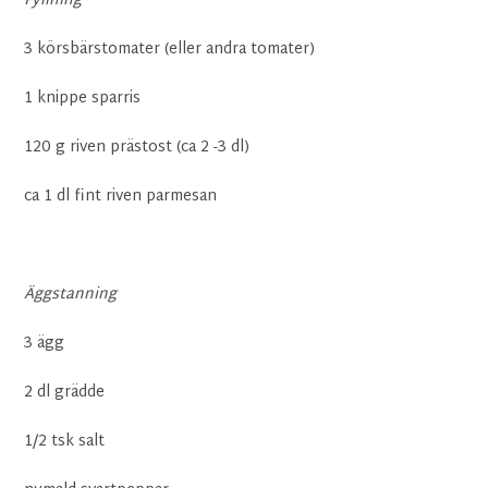
Fyllning
3 körsbärstomater (eller andra tomater)
1 knippe sparris
120 g riven prästost (ca 2 -3 dl)
ca 1 dl fint riven parmesan
Äggstanning
3 ägg
2 dl grädde
1/2 tsk salt