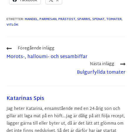
ETIKETTER
:
MANDEL
,
PARMESAN
,
PRÄSTOST
,
SPARRIS
,
SPENAT
,
TOMATER
,
VITLÖK
Föregående inlägg
Morots-, halloumi- och sesambiffar
Nästa inlägg
Bulgurfyllda tomater
Katarinas Spis
Jag heter Katarina, ensamstående med en 24-årig son och
gillar att laga mat på en höft....Jag är dålig på att följa recept,
lägger gärna till eller byter ut, då är det lätt att glömma om
det inte finns nedskrivet. Så det är därför har jag startat