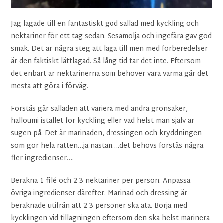
Jag lagade till en fantastiskt god sallad med kyckling och
nektariner för ett tag sedan. Sesamolja och ingefära gav god
smak. Det är några steg att laga till men med förberedelser
är den faktiskt lättlagad. Så lång tid tar det inte. Eftersom
det enbart är nektarinerna som behöver vara varma går det
mesta att göra i förväg.
Förstås går salladen att variera med andra grönsaker,
halloumi istället för kyckling eller vad helst man själv är
sugen på. Det är marinaden, dressingen och kryddningen
som gör hela rätten…ja nästan….det behövs förstås några
fler ingredienser….
Beräkna 1 filé och 2-3 nektariner per person. Anpassa
övriga ingredienser därefter. Marinad och dressing är
beräknade utifrån att 2-3 personer ska äta. Börja med
kycklingen vid tillagningen eftersom den ska helst marinera