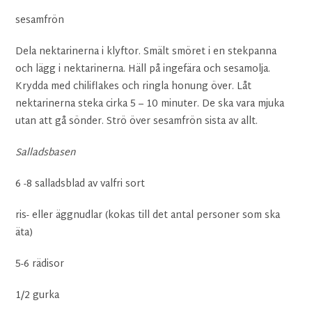
sesamfrön
Dela nektarinerna i klyftor. Smält smöret i en stekpanna
och lägg i nektarinerna. Häll på ingefära och sesamolja.
Krydda med chiliflakes och ringla honung över. Låt
nektarinerna steka cirka 5 – 10 minuter. De ska vara mjuka
utan att gå sönder. Strö över sesamfrön sista av allt.
Salladsbasen
6 -8 salladsblad av valfri sort
ris- eller äggnudlar (kokas till det antal personer som ska
äta)
5-6 rädisor
1/2 gurka