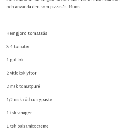
och använda den som pizzasås. Mums.
Hemgjord tomatsås
3-4 tomater
1 gul lök
2 vitlöksklyftor
2 msk tomatpuré
1/2 msk röd currypaste
1 tsk vinäger
1 tsk balsamicocreme