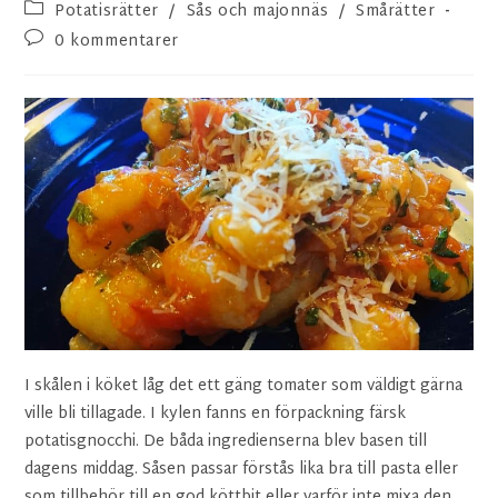
Potatisrätter
/
Sås och majonnäs
/
Smårätter
0 kommentarer
I skålen i köket låg det ett gäng tomater som väldigt gärna
ville bli tillagade. I kylen fanns en förpackning färsk
potatisgnocchi. De båda ingredienserna blev basen till
dagens middag. Såsen passar förstås lika bra till pasta eller
som tillbehör till en god köttbit eller varför inte mixa den