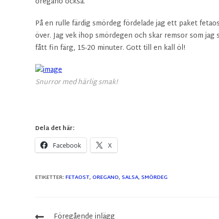
oregano också.
På en rulle färdig smördeg fördelade jag ett paket fet
över. Jag vek ihop smördegen och skar remsor som jag sn
fått fin färg, 15-20 minuter. Gott till en kall öl!
Snurror med härlig smak!
Dela det här:
Facebook
X
ETIKETTER
:
FETAOST
,
OREGANO
,
SALSA
,
SMÖRDEG
Föregående inlägg