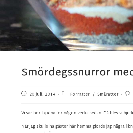
Smördegssnurror med 
20 juli, 2014
Förrätter
/
Smårätter
Vi var bortbjudna för någon vecka sedan. Då blev vi bju
När jag skulle ha gäster här hemma gjorde jag några likna