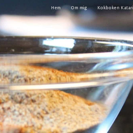
Hem
Om mig
Kokboken Katari