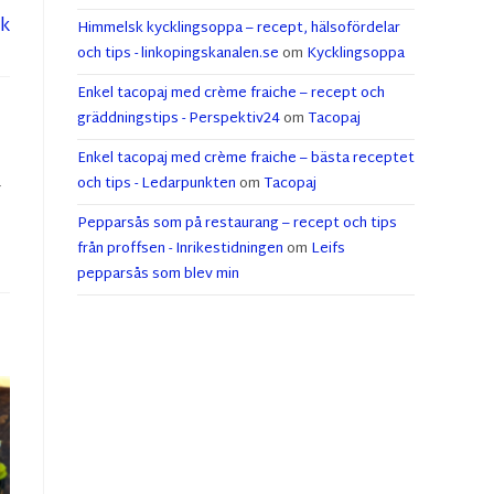
ck
Himmelsk kycklingsoppa – recept, hälsofördelar
och tips - linkopingskanalen.se
om
Kycklingsoppa
Enkel tacopaj med crème fraiche – recept och
gräddningstips - Perspektiv24
om
Tacopaj
Enkel tacopaj med crème fraiche – bästa receptet
och tips - Ledarpunkten
om
Tacopaj
r
Pepparsås som på restaurang – recept och tips
från proffsen - Inrikestidningen
om
Leifs
pepparsås som blev min