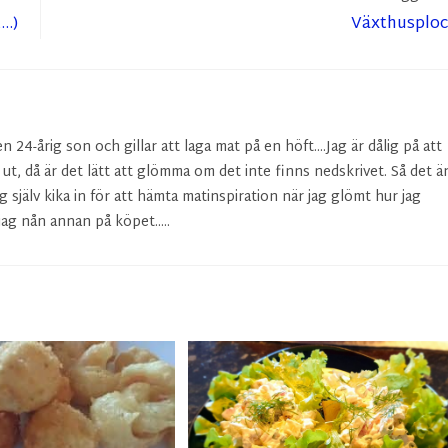
t…)
Växthusplo
24-årig son och gillar att laga mat på en höft....Jag är dålig på att
r ut, då är det lätt att glömma om det inte finns nedskrivet. Så det ä
g själv kika in för att hämta matinspiration när jag glömt hur jag
ag nån annan på köpet.....