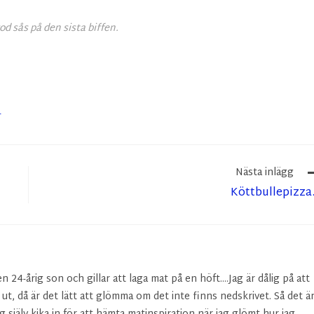
d sås på den sista biffen.
T
Nästa inlägg
Köttbullepizz
24-årig son och gillar att laga mat på en höft....Jag är dålig på att
r ut, då är det lätt att glömma om det inte finns nedskrivet. Så det ä