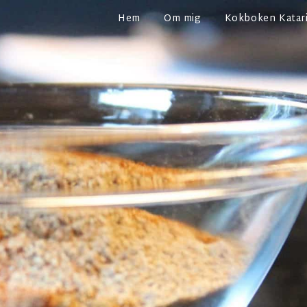
Hem
Om mig
Kokboken Katari