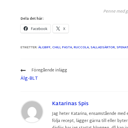
Penne med go
Dela det här:
Facebook
X
ETIKETTER
:
ÄLGBIFF
,
CHILI
,
PASTA
,
RUCCOLA
,
SALLADSÄRTOR
,
SPENA
Föregående inlägg
Älg-BLT
Katarinas Spis
Jag heter Katarina, ensamstående med en 
följa recept, lägger gärna till eller byte