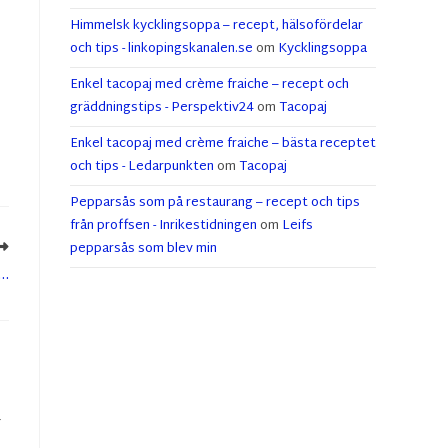
Himmelsk kycklingsoppa – recept, hälsofördelar
och tips - linkopingskanalen.se
om
Kycklingsoppa
Enkel tacopaj med crème fraiche – recept och
gräddningstips - Perspektiv24
om
Tacopaj
Enkel tacopaj med crème fraiche – bästa receptet
och tips - Ledarpunkten
om
Tacopaj
Pepparsås som på restaurang – recept och tips
från proffsen - Inrikestidningen
om
Leifs
pepparsås som blev min
a…
r