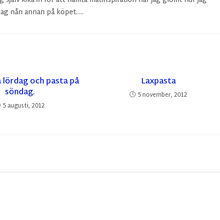
g själv kika in för att hämta matinspiration när jag glömt hur jag
ag nån annan på köpet.....
å lördag och pasta på
Laxpasta
söndag.
5 november, 2012
5 augusti, 2012