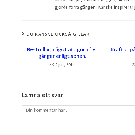
därför har jag startat bloggen, då kan ja
gjorde förra gången! Kanske inspirerar j
DU KANSKE OCKSÅ GILLAR
Restrullar, något att göra fler
Kräftor p
gånger enligt sonen.
2 juni, 2014
Lämna ett svar