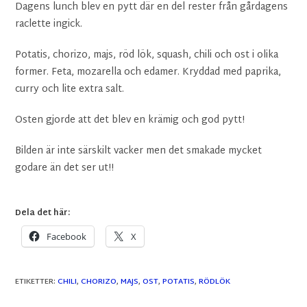
Dagens lunch blev en pytt där en del rester från gårdagens
raclette ingick.
Potatis, chorizo, majs, röd lök, squash, chili och ost i olika
former. Feta, mozarella och edamer. Kryddad med paprika,
curry och lite extra salt.
Osten gjorde att det blev en krämig och god pytt!
Bilden är inte särskilt vacker men det smakade mycket
godare än det ser ut!!
Dela det här:
Facebook
X
ETIKETTER
:
CHILI
,
CHORIZO
,
MAJS
,
OST
,
POTATIS
,
RÖDLÖK