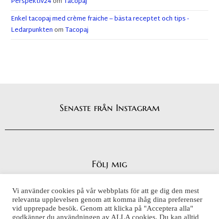
Perspektiv24
om
Tacopaj
Enkel tacopaj med crème fraiche – bästa receptet och tips -
Ledarpunkten
om
Tacopaj
Senaste från Instagram
Följ mig
Vi använder cookies på vår webbplats för att ge dig den mest
relevanta upplevelsen genom att komma ihåg dina preferenser
vid upprepade besök. Genom att klicka på "Acceptera alla"
Integritetspolicy
godkänner du användningen av ALLA cookies. Du kan alltid