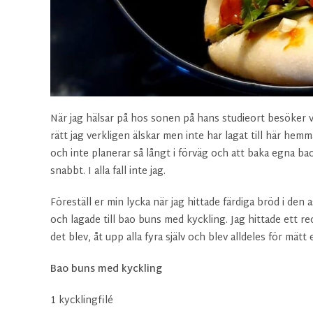
När jag hälsar på hos sonen på hans studieort besöker 
rätt jag verkligen älskar men inte har lagat till här he
och inte planerar så långt i förväg och att baka egna b
snabbt. I alla fall inte jag.
Föreställ er min lycka när jag hittade färdiga bröd i den
och lagade till bao buns med kyckling. Jag hittade ett r
det blev, åt upp alla fyra själv och blev alldeles för mätt
Bao buns med kyckling
1 kycklingfilé