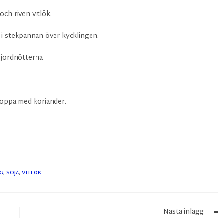
ch riven vitlök.
n i stekpannan över kycklingen.
 jordnötterna
 toppa med koriander.
NG
,
SOJA
,
VITLÖK
Nästa inlägg