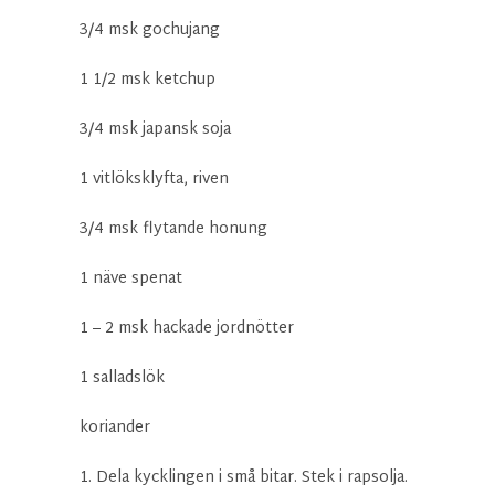
3/4 msk gochujang
1 1/2 msk ketchup
3/4 msk japansk soja
1 vitlöksklyfta, riven
3/4 msk flytande honung
1 näve spenat
1 – 2 msk hackade jordnötter
1 salladslök
koriander
1. Dela kycklingen i små bitar. Stek i rapsolja.