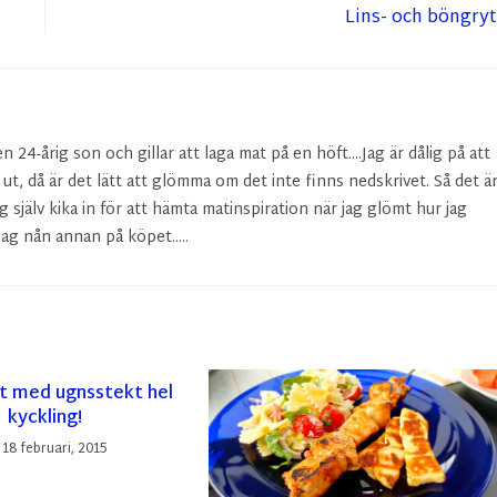
Lins- och böngry
24-årig son och gillar att laga mat på en höft....Jag är dålig på att
r ut, då är det lätt att glömma om det inte finns nedskrivet. Så det ä
g själv kika in för att hämta matinspiration när jag glömt hur jag
ag nån annan på köpet.....
Tết med ugnsstekt hel
kyckling!
18 februari, 2015