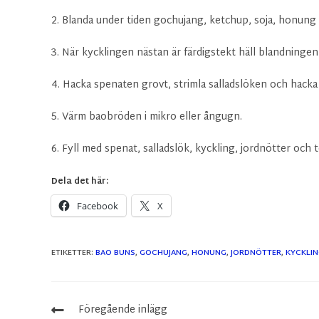
2. Blanda under tiden gochujang, ketchup, soja, honung o
3. När kycklingen nästan är färdigstekt häll blandninge
4. Hacka spenaten grovt, strimla salladslöken och hacka
5. Värm baobröden i mikro eller ångugn.
6. Fyll med spenat, salladslök, kyckling, jordnötter och
Dela det här:
Facebook
X
ETIKETTER
:
BAO BUNS
,
GOCHUJANG
,
HONUNG
,
JORDNÖTTER
,
KYCKLI
Föregående inlägg