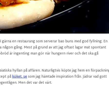
vi gärna en restaurang som serverar bao buns med god fyllning. En
mma någon gång. Mest på grund av att jag oftast lagar mat spontant
aobröd är ingenting man gör när hungern river och det ska gå
 asiatiska hyllan på affären. Naturligtvis köpte jag hem en förpacknin
ecept på
köket. se
som jag hämtade inspiration från. Jädrar vad gott
 egentligen. Men det var det värt.