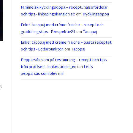
Himmelsk kycklingsoppa – recept, hälsofördelar
och tips - linkopingskanalen.se
om
Kycklingsoppa
Enkel tacopaj med crème fraiche – recept och
gräddningstips - Perspektiv24
om
Tacopaj
Enkel tacopaj med crème fraiche – bästa receptet
och tips - Ledarpunkten
om
Tacopaj
Pepparsås som på restaurang – recept och tips
från proffsen - Inrikestidningen
om
Leifs
pepparsås som blev min
g