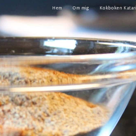
Hem
Om mig
Kokboken Katari