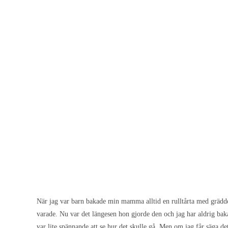
När jag var barn bakade min mamma alltid en rulltårta me
jordgubbssäsongen varade. Nu var det längesen hon gjorde
är att jag aldrig har bakat rulltårta så det var lite spänn