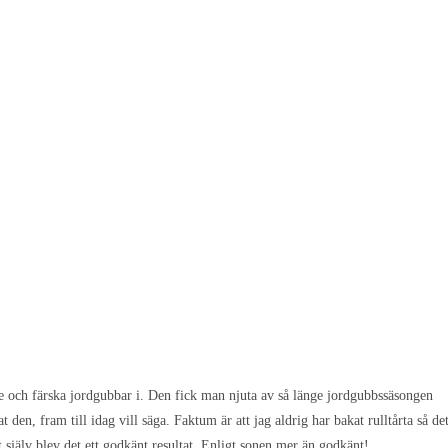
d grädde och färska jordgubbar i. Den fick man njuta av så länge
 den och jag har aldrig bakat den, fram till idag vill säga. Faktum
ande att se hur det skulle gå. Men om jag får säga det själv blev det