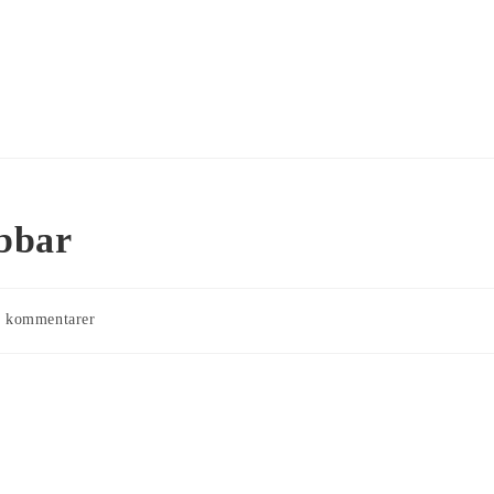
Hem
Om mig
Kokboken Katarinas spis
Min vardag
Kontakt
dgubbar
tt
0 kommentarer