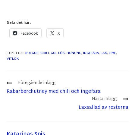
Dela det här:
Facebook
X
ETIKETTER
:
BULGUR
,
CHILI
,
GUL LÖK
,
HONUNG
,
INGEFÄRA
,
LAX
,
LIME
,
VITLÖK
Föregående inlägg
Rabarberchutney med chili och ingefära
Nästa inlägg
Laxsallad av resterna
Katarinas Spis