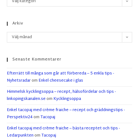
Välj kategori
Arkiv
Välj månad
Senaste Kommentarer
Efterrätt till många som går att förbereda – 5 enkla tips -
Nyhetsradar
om
Enkel cheesecake i glas
Himmelsk kycklingsoppa – recept, hälsofördelar och tips -
linkopingskanalen.se
om
Kycklingsoppa
Enkel tacopaj med crème fraiche – recept och gräddningstips -
Perspektiv24
om
Tacopaj
Enkel tacopaj med crème fraiche – bästa receptet och tips -
Ledarpunkten
om
Tacopaj