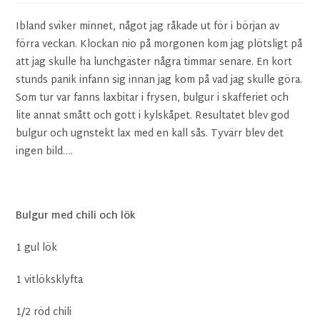
Ibland sviker minnet, något jag råkade ut för i början av
förra veckan. Klockan nio på morgonen kom jag plötsligt på
att jag skulle ha lunchgäster några timmar senare. En kort
stunds panik infann sig innan jag kom på vad jag skulle göra.
Som tur var fanns laxbitar i frysen, bulgur i skafferiet och
lite annat smått och gott i kylskåpet. Resultatet blev god
bulgur och ugnstekt lax med en kall sås. Tyvärr blev det
ingen bild….
Bulgur med chili och lök
1 gul lök
1 vitlöksklyfta
1/2 röd chili