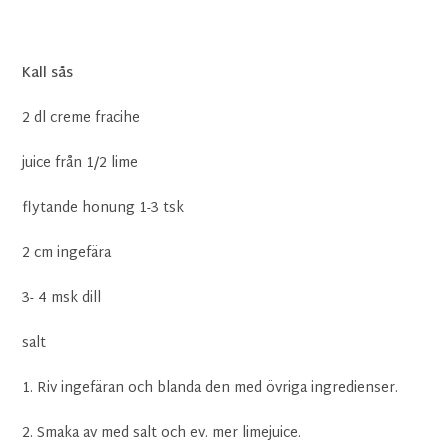
Kall sås
2 dl creme fracihe
juice från 1/2 lime
flytande honung 1-3 tsk
2 cm ingefära
3- 4 msk dill
salt
1. Riv ingefäran och blanda den med övriga ingredienser.
2. Smaka av med salt och ev. mer limejuice.