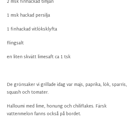
2 msk finhackad timjan
1 msk hackad persilja
1 finhackad vitlöksklyfta
flingsalt
en liten skvätt limesaft ca 1 tsk
De grönsaker vi grillade idag var majs, paprika, lök, sparris,
squash och tomater.
Halloumi med lime, honung och chiliflakes. Färsk
vattenmelon fanns också på bordet.