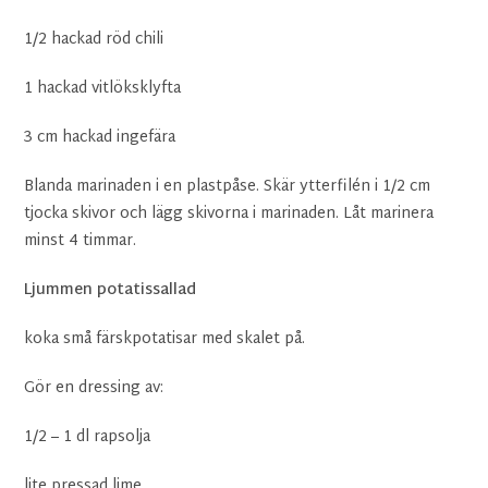
1/2 hackad röd chili
1 hackad vitlöksklyfta
3 cm hackad ingefära
Blanda marinaden i en plastpåse. Skär ytterfilén i 1/2 cm
tjocka skivor och lägg skivorna i marinaden. Låt marinera
minst 4 timmar.
Ljummen potatissallad
koka små färskpotatisar med skalet på.
Gör en dressing av:
1/2 – 1 dl rapsolja
lite pressad lime