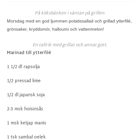
På köksbänken i väntan på grillen.
Morsdag med en god ljummen potatissallad och grillad ytterfilé,
grönsaker, kryddsmör, halloumi och vattenmelon!
En tallrik med grillat och annat gott.
Marinad till ytterfilé
1 1/2 dl rapsolja
1/2 pressad lime
1/2 dl japansk soja
2-3 msk hoisinsås
1 msk ketjap manis
1 tsk sambal oelek