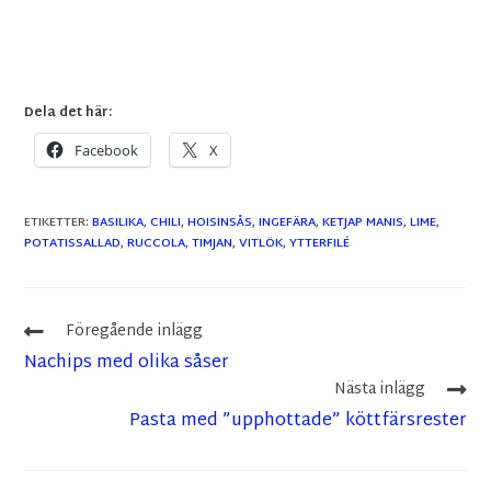
Dela det här:
Facebook
X
ETIKETTER
:
BASILIKA
,
CHILI
,
HOISINSÅS
,
INGEFÄRA
,
KETJAP MANIS
,
LIME
,
POTATISSALLAD
,
RUCCOLA
,
TIMJAN
,
VITLÖK
,
YTTERFILÉ
Föregående inlägg
Nachips med olika såser
Nästa inlägg
Pasta med ”upphottade” köttfärsrester