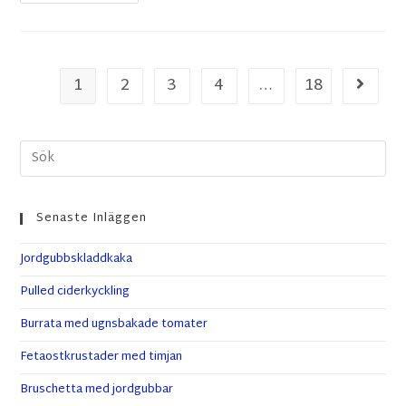
1
2
3
4
…
18
Senaste Inläggen
Jordgubbskladdkaka
Pulled ciderkyckling
Burrata med ugnsbakade tomater
Fetaostkrustader med timjan
Bruschetta med jordgubbar