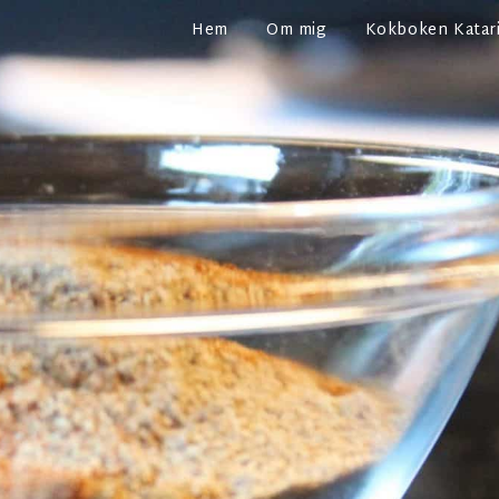
Hem
Om mig
Kokboken Katari