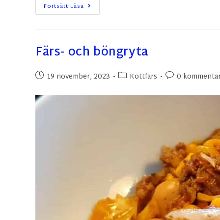
Fortsätt Läsa
Färs- och böngryta
19 november, 2023
Köttfärs
0 kommentar