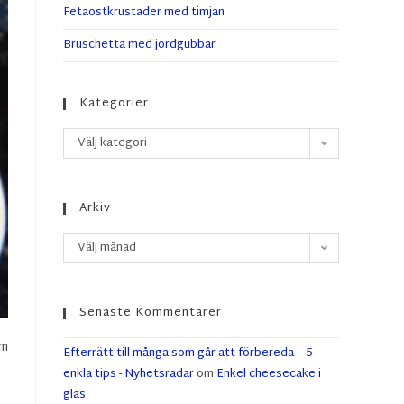
Fetaostkrustader med timjan
Bruschetta med jordgubbar
Kategorier
Välj kategori
Arkiv
Välj månad
Senaste Kommentarer
om
Efterrätt till många som går att förbereda – 5
enkla tips - Nyhetsradar
om
Enkel cheesecake i
glas