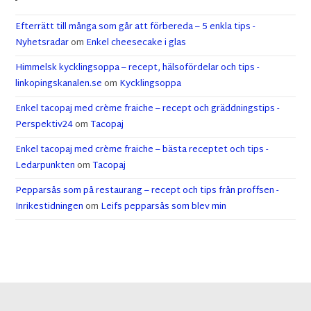
Efterrätt till många som går att förbereda – 5 enkla tips -
Nyhetsradar
om
Enkel cheesecake i glas
Himmelsk kycklingsoppa – recept, hälsofördelar och tips -
linkopingskanalen.se
om
Kycklingsoppa
Enkel tacopaj med crème fraiche – recept och gräddningstips -
Perspektiv24
om
Tacopaj
Enkel tacopaj med crème fraiche – bästa receptet och tips -
Ledarpunkten
om
Tacopaj
Pepparsås som på restaurang – recept och tips från proffsen -
Inrikestidningen
om
Leifs pepparsås som blev min