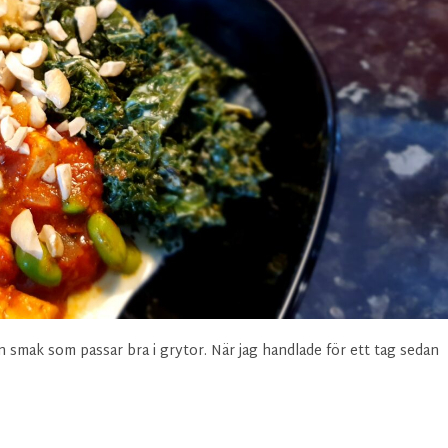
n smak som passar bra i grytor. När jag handlade för ett tag sedan