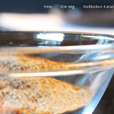
Hem
Om mig
Kokboken Katari