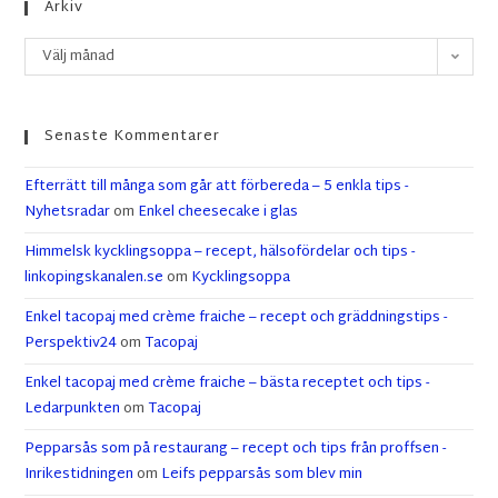
Arkiv
Välj månad
Senaste Kommentarer
Efterrätt till många som går att förbereda – 5 enkla tips -
Nyhetsradar
om
Enkel cheesecake i glas
Himmelsk kycklingsoppa – recept, hälsofördelar och tips -
linkopingskanalen.se
om
Kycklingsoppa
Enkel tacopaj med crème fraiche – recept och gräddningstips -
Perspektiv24
om
Tacopaj
Enkel tacopaj med crème fraiche – bästa receptet och tips -
Ledarpunkten
om
Tacopaj
Pepparsås som på restaurang – recept och tips från proffsen -
Inrikestidningen
om
Leifs pepparsås som blev min