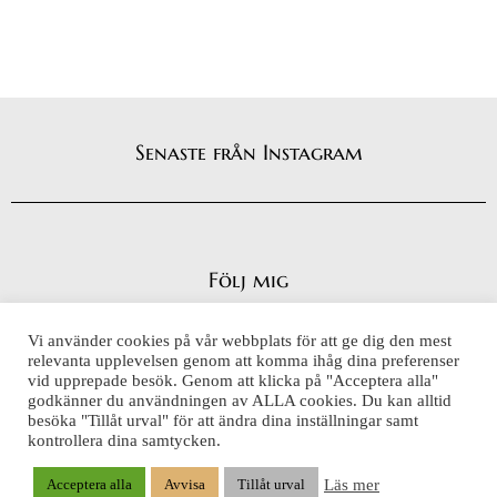
Senaste från Instagram
Följ mig
Vi använder cookies på vår webbplats för att ge dig den mest
relevanta upplevelsen genom att komma ihåg dina preferenser
vid upprepade besök. Genom att klicka på "Acceptera alla"
Integritetspolicy
godkänner du användningen av ALLA cookies. Du kan alltid
Cookiepolicy
besöka "Tillåt urval" för att ändra dina inställningar samt
kontrollera dina samtycken.
Läs mer
Acceptera alla
Avvisa
Tillåt urval