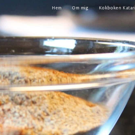
Hem
Om mig
Kokboken Katari