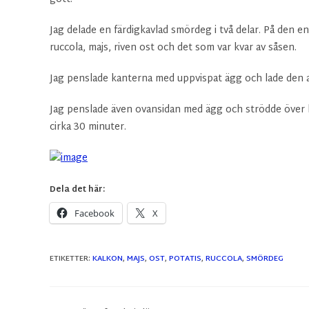
Jag delade en färdigkavlad smördeg i två delar. På den en
ruccola, majs, riven ost och det som var kvar av såsen.
Jag penslade kanterna med uppvispat ägg och lade den an
Jag penslade även ovansidan med ägg och strödde över lit
cirka 30 minuter.
Dela det här:
Facebook
X
ETIKETTER
:
KALKON
,
MAJS
,
OST
,
POTATIS
,
RUCCOLA
,
SMÖRDEG