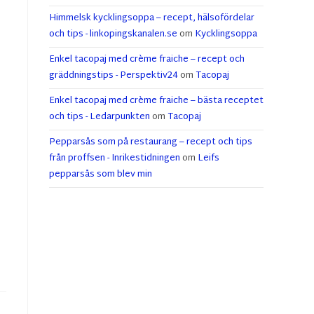
Himmelsk kycklingsoppa – recept, hälsofördelar
och tips - linkopingskanalen.se
om
Kycklingsoppa
Enkel tacopaj med crème fraiche – recept och
gräddningstips - Perspektiv24
om
Tacopaj
Enkel tacopaj med crème fraiche – bästa receptet
och tips - Ledarpunkten
om
Tacopaj
Pepparsås som på restaurang – recept och tips
från proffsen - Inrikestidningen
om
Leifs
pepparsås som blev min