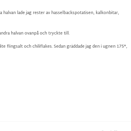
a halvan lade jag rester av hasselbackspotatisen, kalkonbitar,
dra halvan ovanpå och tryckte till.
e flingsalt och chiliflakes. Sedan gräddade jag den i ugnen 175°,