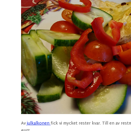
Av
julkalkonen
fick vi mycket rester kvar. Till en av res
gott.