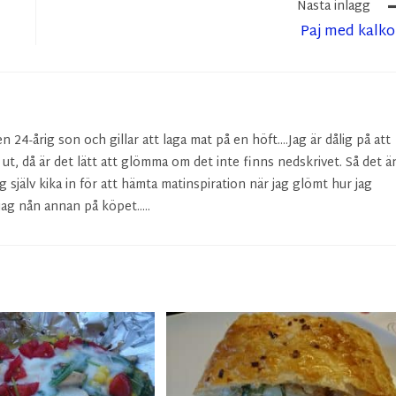
Nästa inlägg
Paj med kalk
24-årig son och gillar att laga mat på en höft....Jag är dålig på att
r ut, då är det lätt att glömma om det inte finns nedskrivet. Så det ä
g själv kika in för att hämta matinspiration när jag glömt hur jag
ag nån annan på köpet.....