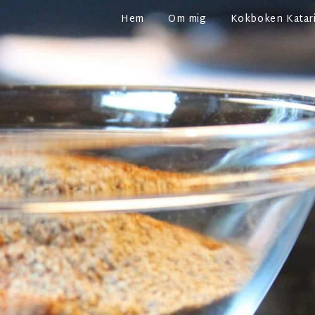
Hem
Om mig
Kokboken Katari