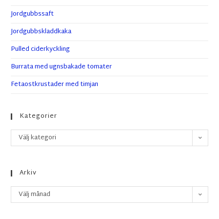
Jordgubbssaft
Jordgubbskladdkaka
Pulled ciderkyckling
Burrata med ugnsbakade tomater
Fetaostkrustader med timjan
Kategorier
Välj kategori
Arkiv
Välj månad