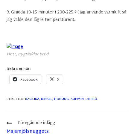
9. Grädda 10-15 minuter i 200-225 º ( jag använde varmluft så
jag valde den lägre temperaturen).
Hett, nygräddat bröd.
Dela det här:
Facebook
X
ETIKETTER
:
BASILIKA
,
DINKEL
,
HONUNG
,
KUMMIN
,
LINFRÖ
Föregående inlägg
Majsmjölsnuggets