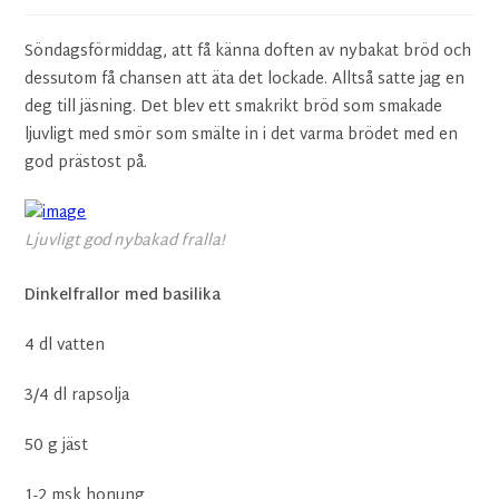
Söndagsförmiddag, att få känna doften av nybakat bröd och
dessutom få chansen att äta det lockade. Alltså satte jag en
deg till jäsning. Det blev ett smakrikt bröd som smakade
ljuvligt med smör som smälte in i det varma brödet med en
god prästost på.
Ljuvligt god nybakad fralla!
Dinkelfrallor med basilika
4 dl vatten
3/4 dl rapsolja
50 g jäst
1-2 msk honung