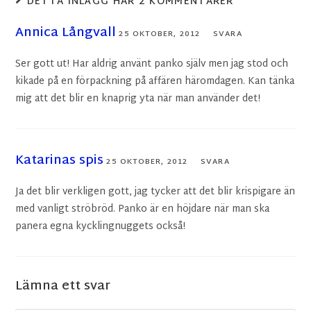
DETTA INLÄGG HAR 2 KOMMENTARER
Annica Långvall
25 OKTOBER, 2012
SVARA
Ser gott ut! Har aldrig använt panko själv men jag stod och
kikade på en förpackning på affären häromdagen. Kan tänka
mig att det blir en knaprig yta när man använder det!
Katarinas spis
25 OKTOBER, 2012
SVARA
Ja det blir verkligen gott, jag tycker att det blir krispigare än
med vanligt ströbröd. Panko är en höjdare när man ska
panera egna kycklingnuggets också!
Lämna ett svar