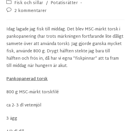
Fisk och sillar
/
Potatisrätter
2 kommentarer
Idag lagade jag fisk till middag. Det blev MSC-märkt torsk i
pankopanering (har trots märkningen fortfarande lite dåligt
samvete över att använda torsk). Jag gjorde ganska mycket
fisk, använde 800 g. Drygt hälften stekte jag bara till
hälften och frös in, då har vi egna ”fiskpinnar” att ta fram
till middag när hungern är akut.
Pankopanerad torsk
800 g MSC-märkt torskfilé
ca 2- 3 dl vetemjöl
3 ägg