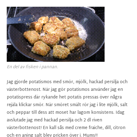
En del av fisken i pannan.
Jag gjorde potatismos med smör, mjölk, hackad persilja och
västerbottenost. När jag gör potatismos använder jag en
potatispress där rykande het potatis pressas över några
rejäla klickar smör. När smöret smält rör jag i lite mjölk, salt
och peppar till dess att moset har lagom konsistens. Idag
avslutade jag med hackad persilja och 2 dl riven
västerbottenost! En kall sås med creme fraiche, dill, citron
och en aning salt blev pricken över i. Mums!!