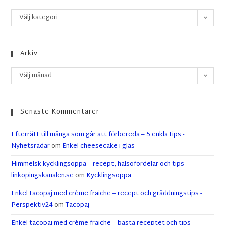
Välj kategori
Arkiv
Välj månad
Senaste Kommentarer
Efterrätt till många som går att förbereda – 5 enkla tips -
Nyhetsradar
om
Enkel cheesecake i glas
Himmelsk kycklingsoppa – recept, hälsofördelar och tips -
linkopingskanalen.se
om
Kycklingsoppa
Enkel tacopaj med crème fraiche – recept och gräddningstips -
Perspektiv24
om
Tacopaj
Enkel tacopaj med crème fraiche – bästa receptet och tips -