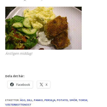
Äntligen middag!
Dela det här:
Facebook
X
ETIKETTER
:
ÄGG
,
DILL
,
PANKO
,
PERSILJA
,
POTATIS
,
SMÖR
,
TORSK
,
VÄSTERBOTTENOST