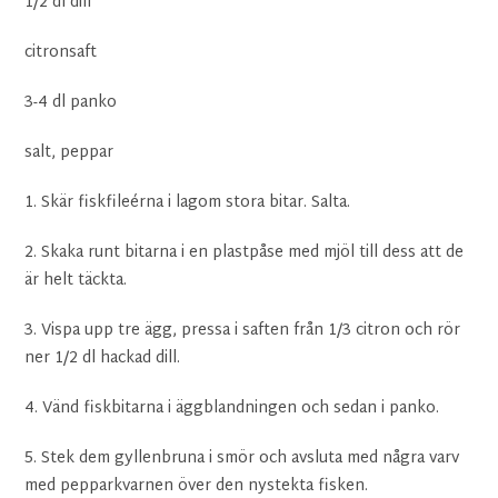
1/2 dl dill
citronsaft
3-4 dl panko
salt, peppar
1. Skär fiskfileérna i lagom stora bitar. Salta.
2. Skaka runt bitarna i en plastpåse med mjöl till dess att de
är helt täckta.
3. Vispa upp tre ägg, pressa i saften från 1/3 citron och rör
ner 1/2 dl hackad dill.
4. Vänd fiskbitarna i äggblandningen och sedan i panko.
5. Stek dem gyllenbruna i smör och avsluta med några varv
med pepparkvarnen över den nystekta fisken.