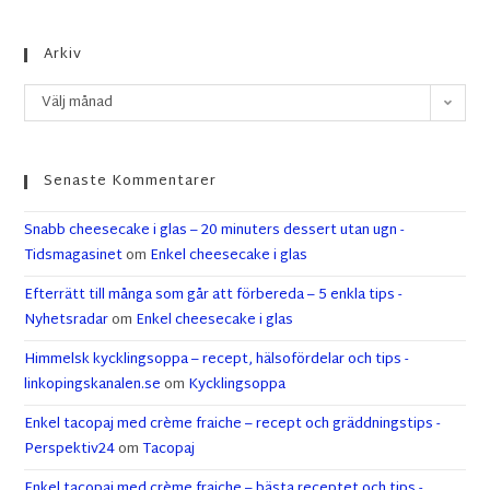
Arkiv
Välj månad
Senaste Kommentarer
Snabb cheesecake i glas – 20 minuters dessert utan ugn -
Tidsmagasinet
om
Enkel cheesecake i glas
Efterrätt till många som går att förbereda – 5 enkla tips -
Nyhetsradar
om
Enkel cheesecake i glas
Himmelsk kycklingsoppa – recept, hälsofördelar och tips -
linkopingskanalen.se
om
Kycklingsoppa
Enkel tacopaj med crème fraiche – recept och gräddningstips -
Perspektiv24
om
Tacopaj
Enkel tacopaj med crème fraiche – bästa receptet och tips -