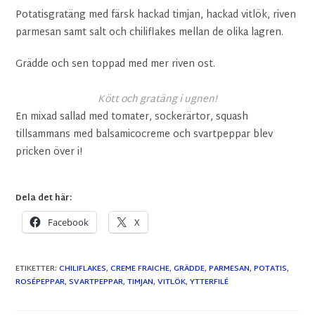
Potatisgratäng med färsk hackad timjan, hackad vitlök, riven
parmesan samt salt och chiliflakes mellan de olika lagren.
Grädde och sen toppad med mer riven ost.
Kött och gratäng i ugnen!
En mixad sallad med tomater, sockerärtor, squash
tillsammans med balsamicocreme och svartpeppar blev
pricken över i!
Dela det här:
Facebook
X
ETIKETTER
:
CHILIFLAKES
,
CREME FRAICHE
,
GRÄDDE
,
PARMESAN
,
POTATIS
,
ROSÉPEPPAR
,
SVARTPEPPAR
,
TIMJAN
,
VITLÖK
,
YTTERFILÉ