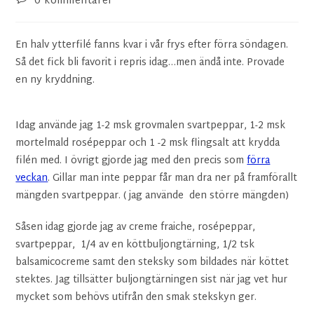
0 kommentarer
En halv ytterfilé fanns kvar i vår frys efter förra söndagen.
Så det fick bli favorit i repris idag…men ändå inte. Provade
en ny kryddning.
Idag använde jag 1-2 msk grovmalen svartpeppar, 1-2 msk
mortelmald rosépeppar och 1 -2 msk flingsalt att krydda
filén med. I övrigt gjorde jag med den precis som
förra
veckan
. Gillar man inte peppar får man dra ner på framförallt
mängden svartpeppar. ( jag använde den större mängden)
Såsen idag gjorde jag av creme fraiche, rosépeppar,
svartpeppar, 1/4 av en köttbuljongtärning, 1/2 tsk
balsamicocreme samt den steksky som bildades när köttet
stektes. Jag tillsätter buljongtärningen sist när jag vet hur
mycket som behövs utifrån den smak stekskyn ger.