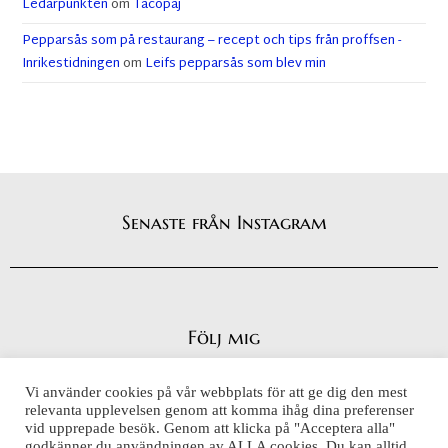
Ledarpunkten
om
Tacopaj
Pepparsås som på restaurang – recept och tips från proffsen -
Inrikestidningen
om
Leifs pepparsås som blev min
Senaste från Instagram
Följ mig
Vi använder cookies på vår webbplats för att ge dig den mest
relevanta upplevelsen genom att komma ihåg dina preferenser
vid upprepade besök. Genom att klicka på "Acceptera alla"
Integritetspolicy
godkänner du användningen av ALLA cookies. Du kan alltid