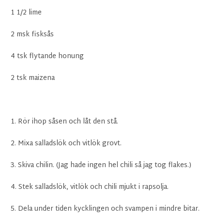
1 1/2 lime
2 msk fisksås
4 tsk flytande honung
2 tsk maizena
1. Rör ihop såsen och låt den stå.
2. Mixa salladslök och vitlök grovt.
3. Skiva chilin. (Jag hade ingen hel chili så jag tog flakes.)
4. Stek salladslök, vitlök och chili mjukt i rapsolja.
5. Dela under tiden kycklingen och svampen i mindre bitar.