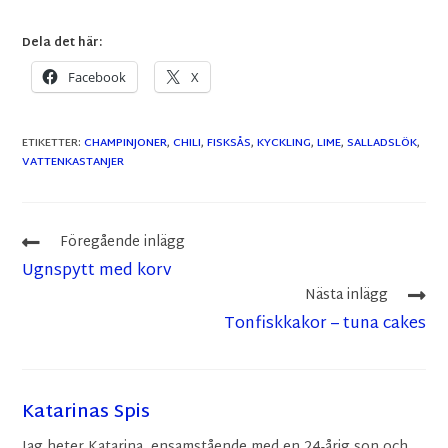
Dela det här:
Facebook
X
ETIKETTER
:
CHAMPINJONER
,
CHILI
,
FISKSÅS
,
KYCKLING
,
LIME
,
SALLADSLÖK
,
VATTENKASTANJER
Föregående inlägg
Ugnspytt med korv
Nästa inlägg
Tonfiskkakor – tuna cakes
Katarinas Spis
Jag heter Katarina, ensamstående med en 24-årig son och