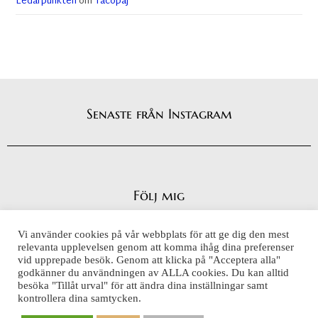
Ledarpunkten
om
Tacopaj
Senaste från Instagram
Följ mig
Vi använder cookies på vår webbplats för att ge dig den mest
relevanta upplevelsen genom att komma ihåg dina preferenser
vid upprepade besök. Genom att klicka på "Acceptera alla"
Integritetspolicy
godkänner du användningen av ALLA cookies. Du kan alltid
Cookiepolicy
besöka "Tillåt urval" för att ändra dina inställningar samt
kontrollera dina samtycken.