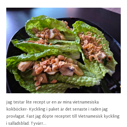
Jag testar lite recept ur en av mina vietnamesiska
kokböcker- Kyckling i paket är det senaste i raden jag
provlagat. Fast jag döpte receptet till Vietnamesisk kyckling
i salladsblad. Tyvärr…