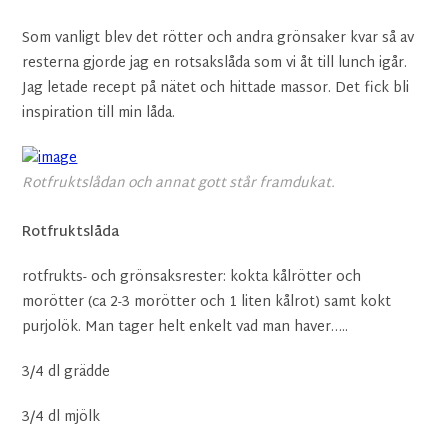
Som vanligt blev det rötter och andra grönsaker kvar så av
resterna gjorde jag en rotsakslåda som vi åt till lunch igår.
Jag letade recept på nätet och hittade massor. Det fick bli
inspiration till min låda.
Rotfruktslådan och annat gott står framdukat.
Rotfruktslåda
rotfrukts- och grönsaksrester: kokta kålrötter och
morötter (ca 2-3 morötter och 1 liten kålrot) samt kokt
purjolök. Man tager helt enkelt vad man haver…..
3/4 dl grädde
3/4 dl mjölk