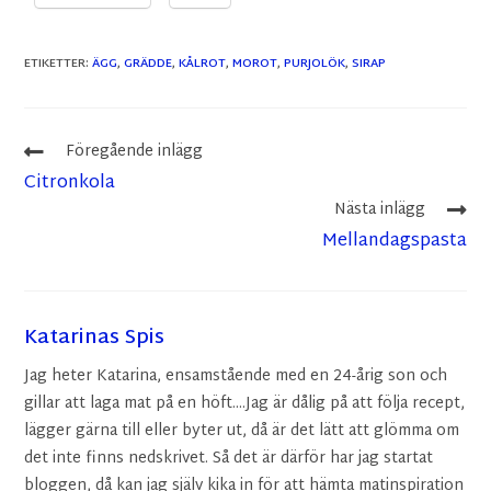
ETIKETTER
:
ÄGG
,
GRÄDDE
,
KÅLROT
,
MOROT
,
PURJOLÖK
,
SIRAP
Föregående inlägg
Citronkola
Nästa inlägg
Mellandagspasta
Katarinas Spis
Jag heter Katarina, ensamstående med en 24-årig son och
gillar att laga mat på en höft....Jag är dålig på att följa recept,
lägger gärna till eller byter ut, då är det lätt att glömma om
det inte finns nedskrivet. Så det är därför har jag startat
bloggen, då kan jag själv kika in för att hämta matinspiration