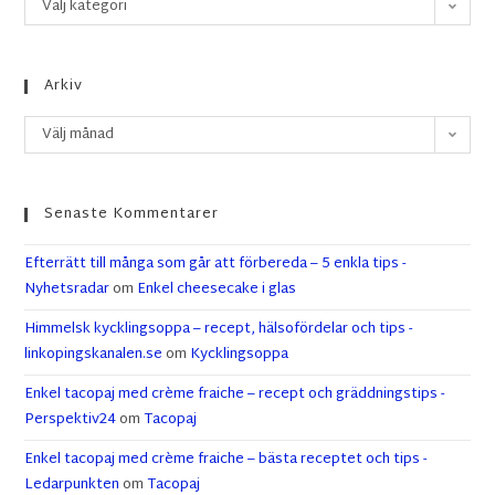
Välj kategori
Arkiv
Välj månad
Senaste Kommentarer
Efterrätt till många som går att förbereda – 5 enkla tips -
Nyhetsradar
om
Enkel cheesecake i glas
Himmelsk kycklingsoppa – recept, hälsofördelar och tips -
linkopingskanalen.se
om
Kycklingsoppa
Enkel tacopaj med crème fraiche – recept och gräddningstips -
Perspektiv24
om
Tacopaj
Enkel tacopaj med crème fraiche – bästa receptet och tips -
Ledarpunkten
om
Tacopaj