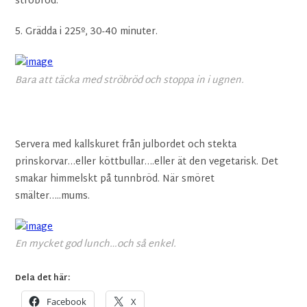
ströbröd.
5. Grädda i 225º, 30-40 minuter.
Bara att täcka med ströbröd och stoppa in i ugnen.
Servera med kallskuret från julbordet och stekta
prinskorvar…eller köttbullar….eller ät den vegetarisk. Det
smakar himmelskt på tunnbröd. När smöret
smälter…..mums.
En mycket god lunch…och så enkel.
Dela det här:
Facebook
X