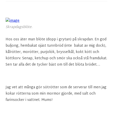
Skrapdagsblöte.
Hos oss äter man blöte (dopp i grytan) på skrapdan. En god
buljong, hembakat ojäst tunnbröd (inte bakat av mig dock),
kålrötter, morötter, purjolök, brysselkål, kokt kött och
köttkorv. Senap, ketchup och smör ska också stå framdukat.
Sen tar alla det de tycker bäst om till det blöta brödet….
Jag vet att många gör sötrötter som de serverar till men jag
kokar rötterna som min mormor gjorde, med salt och
farinsocker i vattnet. Mums!