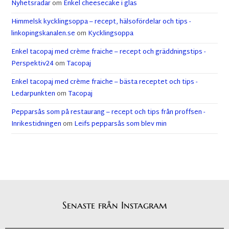
Nyhetsradar
om
Enkel cheesecake i glas
Himmelsk kycklingsoppa – recept, hälsofördelar och tips -
linkopingskanalen.se
om
Kycklingsoppa
Enkel tacopaj med crème fraiche – recept och gräddningstips -
Perspektiv24
om
Tacopaj
Enkel tacopaj med crème fraiche – bästa receptet och tips -
Ledarpunkten
om
Tacopaj
Pepparsås som på restaurang – recept och tips från proffsen -
Inrikestidningen
om
Leifs pepparsås som blev min
Senaste från Instagram