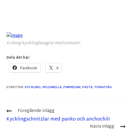
Krämig kycklinglasagne med tomater.
Dela det här:
Facebook
X
ETIKETTER
:
KYCKLING
,
MOZARELLA
,
PARMESAN
,
PASTA
,
TOMATSÅS
Föregående inlägg
Kycklingschnitzlar med panko och anchochili
Nästa inlägg