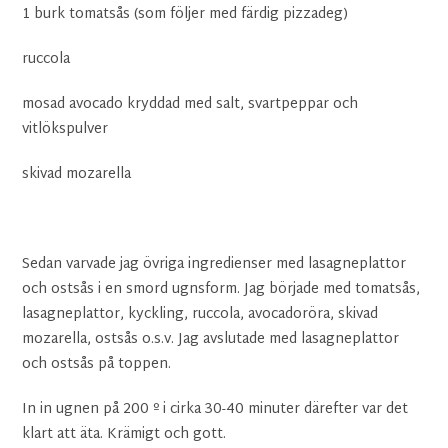
1 burk tomatsås (som följer med färdig pizzadeg)
ruccola
mosad avocado kryddad med salt, svartpeppar och
vitlökspulver
skivad mozarella
Sedan varvade jag övriga ingredienser med lasagneplattor
och ostsås i en smord ugnsform. Jag började med tomatsås,
lasagneplattor, kyckling, ruccola, avocadoröra, skivad
mozarella, ostsås o.s.v. Jag avslutade med lasagneplattor
och ostsås på toppen.
In in ugnen på 200 º i cirka 30-40 minuter därefter var det
klart att äta. Krämigt och gott.