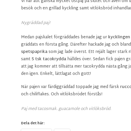
Vi har ätit ganska mycket ostpaj på slutet och även om d
besök och en grillad kyckling samt vitlöksbröd inhandla
Nygräddad paj!
Medan pajskalet förgräddades benade jag ur
kycklingen
gräddats en första gång. Därefter hackade jag och bland
spetspaprika
som jag lade överst. Ett rejält lager stark
r
samt
5 tsk tacokrydda
hälldes över. Sedan fick pajen gr
att jag kommer att tillsätta mer tacokrydda nästa gång j
den igen. Enkelt, lättlagat och gott!
När pajen var färdiggräddad toppade jag med färsk
rucc
och chiliflakes. Och vitlöksbrödet förstås!
Paj med tacosmak. guacamole och vitlöksbröd.
Dela det här: