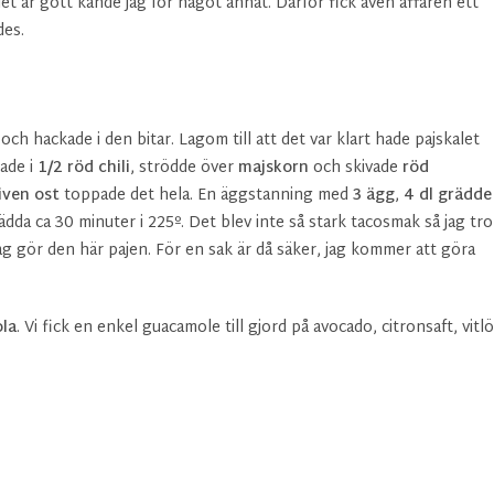
et är gott kände jag för något annat. Därför fick även affären ett
des.
och hackade i den bitar. Lagom till att det var klart hade pajskalet
ade i
1/2 röd chili
, strödde över
majskorn
och skivade
röd
iven ost
toppade det hela. En äggstanning med
3
ägg
,
4 dl grädde
ädda ca 30 minuter i 225º. Det blev inte så stark tacosmak så jag tro
ag gör den här pajen. För en sak är då säker, jag kommer att göra
ola
. Vi fick en enkel guacamole till gjord på avocado, citronsaft, vitl