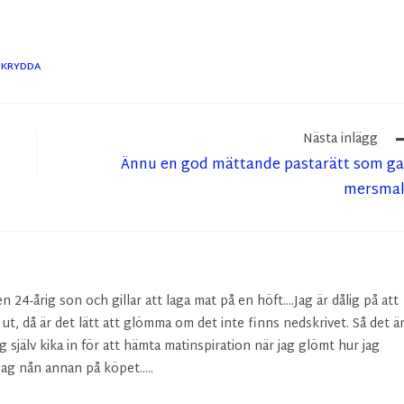
KRYDDA
Nästa inlägg
Ännu en god mättande pastarätt som g
mersmak
24-årig son och gillar att laga mat på en höft....Jag är dålig på att
r ut, då är det lätt att glömma om det inte finns nedskrivet. Så det ä
g själv kika in för att hämta matinspiration när jag glömt hur jag
ag nån annan på köpet.....