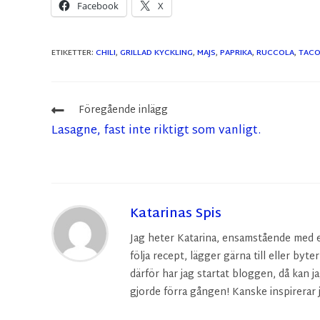
Facebook
X
ETIKETTER
:
CHILI
,
GRILLAD KYCKLING
,
MAJS
,
PAPRIKA
,
RUCCOLA
,
TACO
Föregående inlägg
Lasagne, fast inte riktigt som vanligt.
Katarinas Spis
Jag heter Katarina, ensamstående med en 
följa recept, lägger gärna till eller byte
därför har jag startat bloggen, då kan ja
gjorde förra gången! Kanske inspirerar j