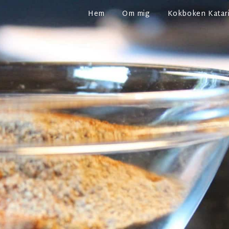
Hem
Om mig
Kokboken Katari