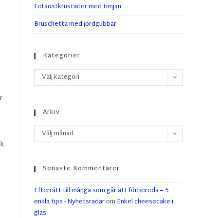
Fetaostkrustader med timjan
Bruschetta med jordgubbar
Kategorier
Välj kategori
r
Arkiv
Välj månad
ök
Senaste Kommentarer
Efterrätt till många som går att förbereda – 5
enkla tips - Nyhetsradar
om
Enkel cheesecake i
glas