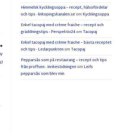
Himmelsk kycklingsoppa – recept, hälsofördelar
och tips - linkopingskanalen.se
om
Kycklingsoppa
Enkel tacopaj med crème fraiche – recept och
gräddningstips - Perspektiv24
om
Tacopaj
Enkel tacopaj med crème fraiche – bästa receptet
och tips - Ledarpunkten
om
Tacopaj
av
Pepparsås som på restaurang – recept och tips
!
från proffsen - Inrikestidningen
om
Leifs
pepparsås som blev min
r