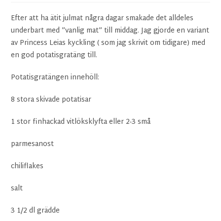
Efter att ha ätit julmat några dagar smakade det alldeles
underbart med ”vanlig mat” till middag. Jag gjorde en variant
av Princess Leias kyckling ( som jag skrivit om tidigare) med
en god potatisgratäng till.
Potatisgratängen innehöll:
8 stora skivade potatisar
1 stor finhackad vitlöksklyfta eller 2-3 små
parmesanost
chiliflakes
salt
3 1/2 dl grädde