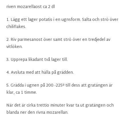
riven mozarellaost ca 2 dl
1. Lägg ett lager potatis i en ugnsform. Salta och strö över
chiliflakes.
2. Riv parmesanost över samt strö över en tredjedel av
vitlöken.
3. Upprepa likadant två lager till.
4. Avsluta med att hälla på grädden.
5. Grädda i ugnen på 200 -225º till dess att gratängen är
klar, ca 1 timme.
När det är cirka trettio minuter kvar ta ut gratängen och
blanda ner den rivna mozarellan.