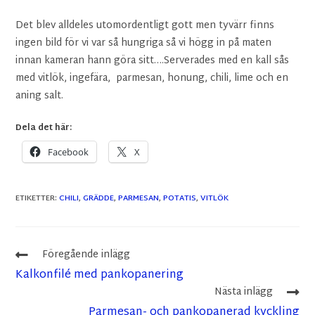
Det blev alldeles utomordentligt gott men tyvärr finns
ingen bild för vi var så hungriga så vi högg in på maten
innan kameran hann göra sitt….Serverades med en kall sås
med vitlök, ingefära, parmesan, honung, chili, lime och en
aning salt.
Dela det här:
Facebook
X
ETIKETTER
:
CHILI
,
GRÄDDE
,
PARMESAN
,
POTATIS
,
VITLÖK
Föregående inlägg
Kalkonfilé med pankopanering
Nästa inlägg
Parmesan- och pankopanerad kyckling