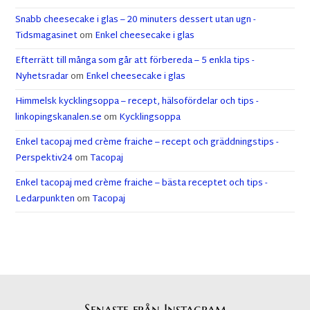
Snabb cheesecake i glas – 20 minuters dessert utan ugn -
Tidsmagasinet
om
Enkel cheesecake i glas
Efterrätt till många som går att förbereda – 5 enkla tips -
Nyhetsradar
om
Enkel cheesecake i glas
Himmelsk kycklingsoppa – recept, hälsofördelar och tips -
linkopingskanalen.se
om
Kycklingsoppa
Enkel tacopaj med crème fraiche – recept och gräddningstips -
Perspektiv24
om
Tacopaj
Enkel tacopaj med crème fraiche – bästa receptet och tips -
Ledarpunkten
om
Tacopaj
Senaste från Instagram