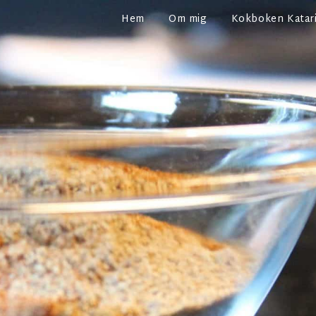
Hem
Om mig
Kokboken Katari