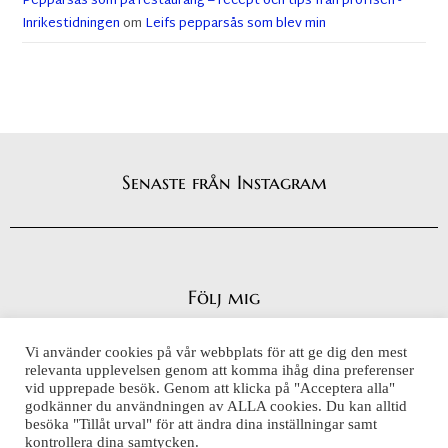
Pepparsås som på restaurang – recept och tips från proffsen -
Inrikestidningen
om
Leifs pepparsås som blev min
Senaste från Instagram
Följ mig
Vi använder cookies på vår webbplats för att ge dig den mest
relevanta upplevelsen genom att komma ihåg dina preferenser
vid upprepade besök. Genom att klicka på "Acceptera alla"
Integritetspolicy
godkänner du användningen av ALLA cookies. Du kan alltid
Cookiepolicy
besöka "Tillåt urval" för att ändra dina inställningar samt
kontrollera dina samtycken.