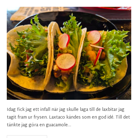
Idag fick jag ett infall när jag skulle laga till de laxbitar jag
tagit fram ur frysen. Laxtaco kändes som en god idé. Till det
tänkte jag göra en guacamole…