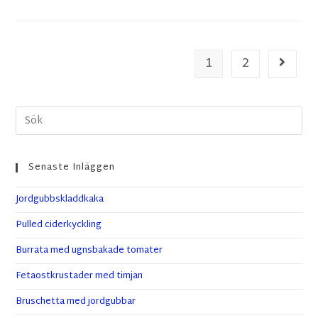
1
2
Senaste Inläggen
Jordgubbskladdkaka
Pulled ciderkyckling
Burrata med ugnsbakade tomater
Fetaostkrustader med timjan
Bruschetta med jordgubbar