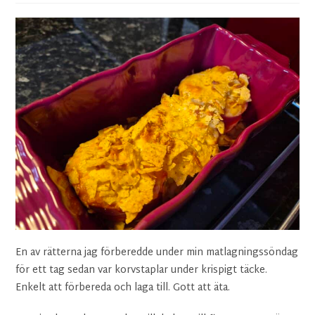
En av rätterna jag förberedde under min matlagningssöndag
för ett tag sedan var korvstaplar under krispigt täcke.
Enkelt att förbereda och laga till. Gott att äta.