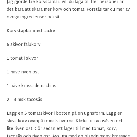
Jag gjorde tre korvstaplar. Vill du laga till fler personer är
det bara att skära mer korv och tomat. Förstås tar du mer av
övriga ingredienser också.
Korvstaplar med täcke
6 skivor falukorv
1 tomat i skivor
1 näve riven ost
1 näve krossade nachips
2 – 3 msk tacosås
Lägg en 3 tomatskivor i botten på en ugnsform. Lägg en
skiva korv ovanpå tomatskivorna. Klicka ut tacosåsen och
lite riven ost. Gör sedan ett lager till med tomat, korv,
tacosås och riven ost. Avsluta med en blandning av krossade