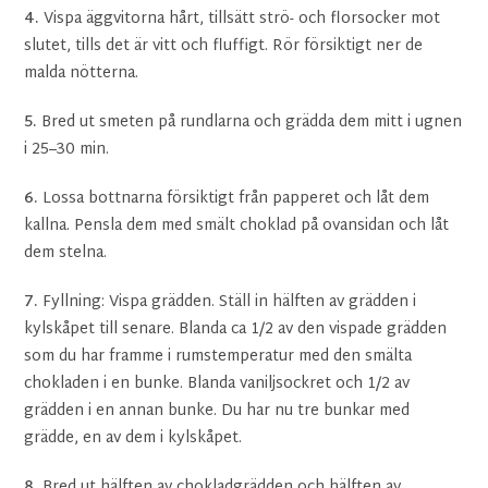
4.
Vispa äggvitorna hårt, tillsätt strö- och florsocker mot
slutet, tills det är vitt och fluffigt. Rör försiktigt ner de
malda nötterna.
5.
Bred ut smeten på rundlarna och grädda dem mitt i ugnen
i 25–30 min.
6.
Lossa bottnarna försiktigt från papperet och låt dem
kallna. Pensla dem med smält choklad på ovansidan och låt
dem stelna.
7.
Fyllning: Vispa grädden. Ställ in hälften av grädden i
kylskåpet till senare. Blanda ca 1/2 av den vispade grädden
som du har framme i rumstemperatur med den smälta
chokladen i en bunke. Blanda vaniljsockret och 1/2 av
grädden i en annan bunke. Du har nu tre bunkar med
grädde, en av dem i kylskåpet.
8.
Bred ut hälften av choklad­grädden och hälften av