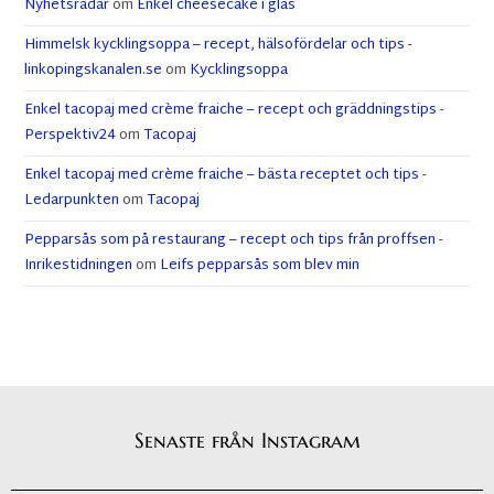
Nyhetsradar
om
Enkel cheesecake i glas
Himmelsk kycklingsoppa – recept, hälsofördelar och tips -
linkopingskanalen.se
om
Kycklingsoppa
Enkel tacopaj med crème fraiche – recept och gräddningstips -
Perspektiv24
om
Tacopaj
Enkel tacopaj med crème fraiche – bästa receptet och tips -
Ledarpunkten
om
Tacopaj
Pepparsås som på restaurang – recept och tips från proffsen -
Inrikestidningen
om
Leifs pepparsås som blev min
Senaste från Instagram