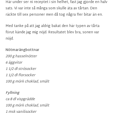
Här under ser ni receptet i sin helhet, fast jag gjorde en halv
sats. Vi var inte så många som skulle äta av tårtan. Den
räckte till sex personer men då tog några fler bitar än en.
Med tanke på att jag aldrig bakat den här typen av tårta
förut kände jag mig nöjd. Resultatet blev bra, sonen var
nöjd.
Nötmarängbottnar
200 g hasselnötter
6 äggvitor
1 1/2 dl strösocker
1 1/2 dl florsocker
100 g mörk choklad, smält
Fyllning
ca 8 dl vispgrädde
100 g mörk choklad, smält
1 msk vaniljsocker