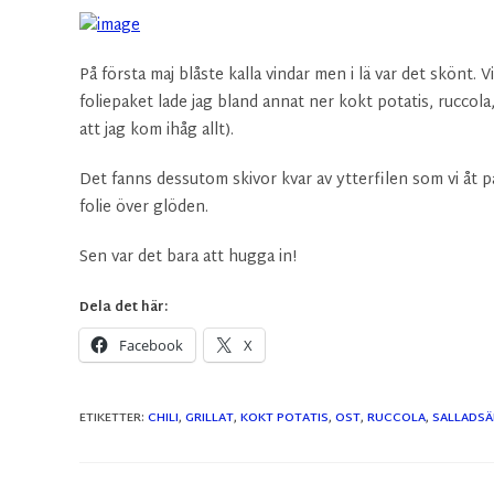
På första maj blåste kalla vindar men i lä var det skönt. Vi
foliepaket lade jag bland annat ner kokt potatis, ruccola, 
att jag kom ihåg allt).
Det fanns dessutom skivor kvar av ytterfilen som vi åt 
folie över glöden.
Sen var det bara att hugga in!
Dela det här:
Facebook
X
ETIKETTER
:
CHILI
,
GRILLAT
,
KOKT POTATIS
,
OST
,
RUCCOLA
,
SALLADS