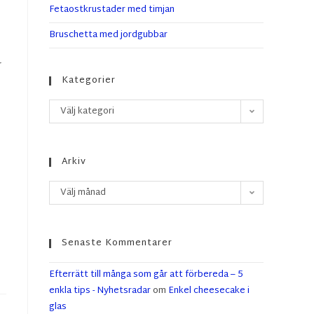
Fetaostkrustader med timjan
Bruschetta med jordgubbar
r
Kategorier
Välj kategori
Arkiv
Välj månad
Senaste Kommentarer
Efterrätt till många som går att förbereda – 5
enkla tips - Nyhetsradar
om
Enkel cheesecake i
glas