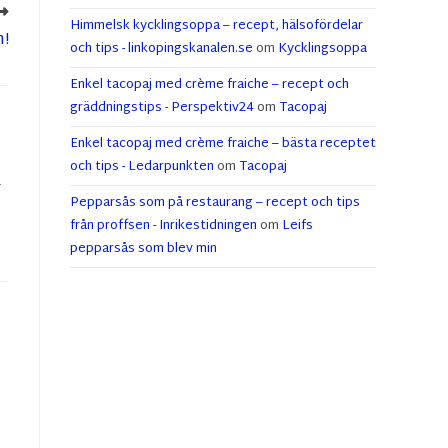
Himmelsk kycklingsoppa – recept, hälsofördelar
n!
och tips - linkopingskanalen.se
om
Kycklingsoppa
Enkel tacopaj med crème fraiche – recept och
gräddningstips - Perspektiv24
om
Tacopaj
Enkel tacopaj med crème fraiche – bästa receptet
och tips - Ledarpunkten
om
Tacopaj
r
Pepparsås som på restaurang – recept och tips
från proffsen - Inrikestidningen
om
Leifs
pepparsås som blev min