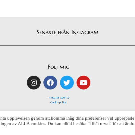
Senaste från Instagram
Följ mig
Integritetspolicy
Cookiepolicy
vanta upplevelsen genom att komma ihåg dina preferenser vid upprepade
ngen av ALLA cookies. Du kan alltid besöka "Tillåt urval" för att ändr
Copyright Katarinas Spis 2026 | Produktion: CoreIT, Örnsköldsvik