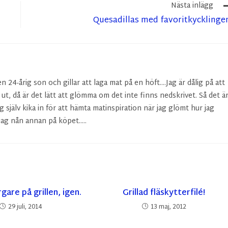
Nästa inlägg
Quesadillas med favoritkycklinge
24-årig son och gillar att laga mat på en höft....Jag är dålig på att
r ut, då är det lätt att glömma om det inte finns nedskrivet. Så det ä
g själv kika in för att hämta matinspiration när jag glömt hur jag
ag nån annan på köpet.....
gare på grillen, igen.
Grillad fläskytterfilé!
29 juli, 2014
13 maj, 2012