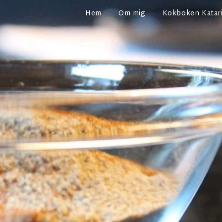
Hem
Om mig
Kokboken Katari