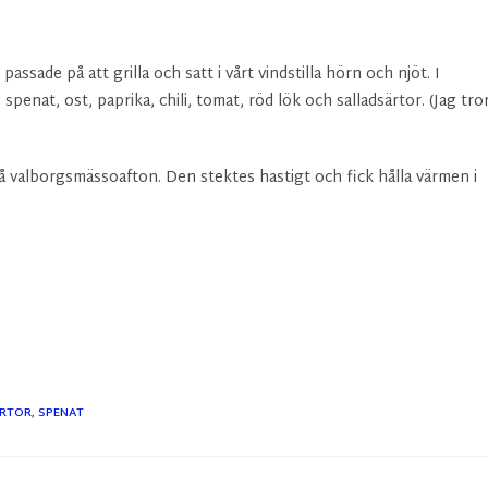
 passade på att grilla och satt i vårt vindstilla hörn och njöt. I
spenat, ost, paprika, chili, tomat, röd lök och salladsärtor. (Jag tro
på valborgsmässoafton. Den stektes hastigt och fick hålla värmen i
ÄRTOR
,
SPENAT