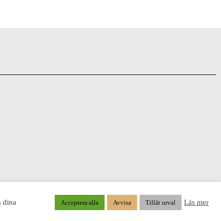
a dina
Läs mer
Acceptera alla
Avvisa
Tillåt urval