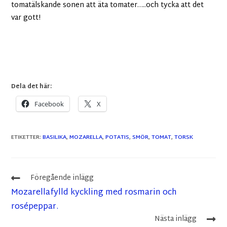
tomatälskande sonen att äta tomater…..och tycka att det
var gott!
Dela det här:
Facebook
X
ETIKETTER
:
BASILIKA
,
MOZARELLA
,
POTATIS
,
SMÖR
,
TOMAT
,
TORSK
Föregående inlägg
Mozarellafylld kyckling med rosmarin och
rosépeppar.
Nästa inlägg