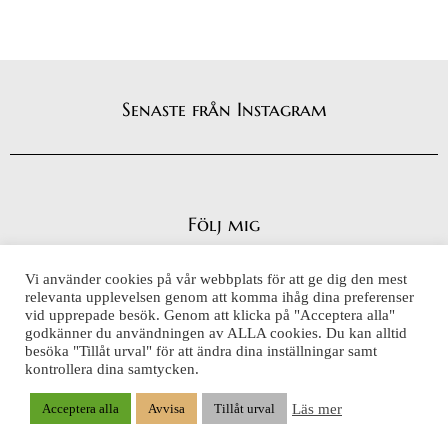
Senaste från Instagram
Följ mig
Vi använder cookies på vår webbplats för att ge dig den mest
relevanta upplevelsen genom att komma ihåg dina preferenser
vid upprepade besök. Genom att klicka på "Acceptera alla"
Integritetspolicy
godkänner du användningen av ALLA cookies. Du kan alltid
Cookiepolicy
besöka "Tillåt urval" för att ändra dina inställningar samt
kontrollera dina samtycken.
Läs mer
Acceptera alla
Avvisa
Tillåt urval
Copyright Katarinas Spis 2026 | Produktion: CoreIT, Örnsköldsvik