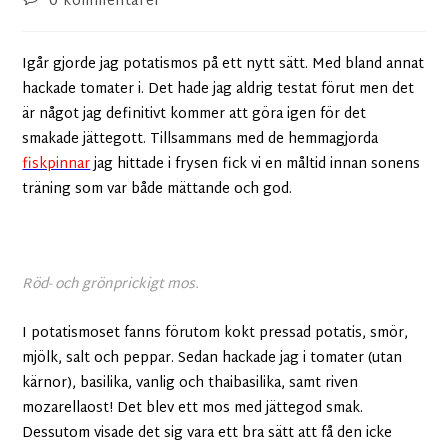
0 kommentarer
Igår gjorde jag potatismos på ett nytt sätt. Med bland annat
hackade tomater i. Det hade jag aldrig testat förut men det
är något jag definitivt kommer att göra igen för det
smakade jättegott. Tillsammans med de hemmagjorda
fiskpinnar
jag hittade i frysen fick vi en måltid innan sonens
träning som var både mättande och god.
Röd- och grönprickigt mos.
I potatismoset fanns förutom kokt pressad potatis, smör,
mjölk, salt och peppar. Sedan hackade jag i tomater (utan
kärnor), basilika, vanlig och thaibasilika, samt riven
mozarellaost! Det blev ett mos med jättegod smak.
Dessutom visade det sig vara ett bra sätt att få den icke