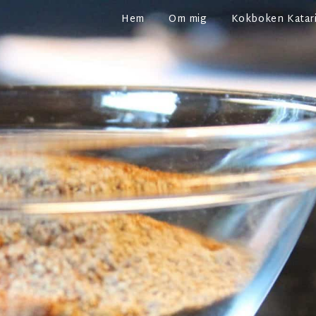
Hem
Om mig
Kokboken Katari