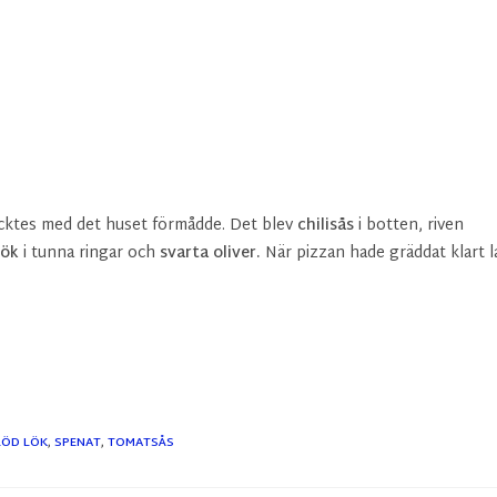
äcktes med det huset förmådde. Det blev
chilisås
i botten, riven
lök
i tunna ringar och
svarta oliver.
När pizzan hade gräddat klart l
RÖD LÖK
,
SPENAT
,
TOMATSÅS