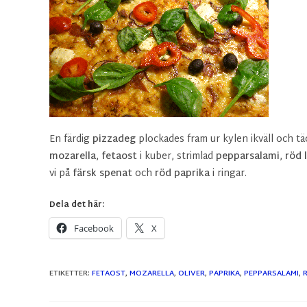
En färdig
pizzadeg
plockades fram ur kylen ikväll och t
mozarella
,
fetaost
i kuber, strimlad
pepparsalami
,
röd 
vi på
färsk spenat
och
röd paprika
i ringar.
Dela det här:
Facebook
X
ETIKETTER
:
FETAOST
,
MOZARELLA
,
OLIVER
,
PAPRIKA
,
PEPPARSALAMI
,