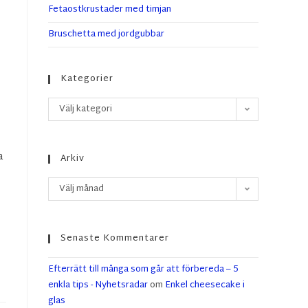
Fetaostkrustader med timjan
Bruschetta med jordgubbar
Kategorier
Välj kategori
a
Arkiv
Välj månad
Senaste Kommentarer
Efterrätt till många som går att förbereda – 5
enkla tips - Nyhetsradar
om
Enkel cheesecake i
glas