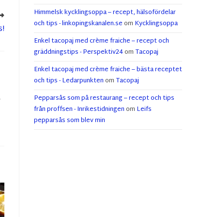
Himmelsk kycklingsoppa – recept, hälsofördelar
och tips - linkopingskanalen.se
om
Kycklingsoppa
s!
Enkel tacopaj med crème fraiche – recept och
gräddningstips - Perspektiv24
om
Tacopaj
Enkel tacopaj med crème fraiche – bästa receptet
och tips - Ledarpunkten
om
Tacopaj
Pepparsås som på restaurang – recept och tips
r
från proffsen - Inrikestidningen
om
Leifs
pepparsås som blev min