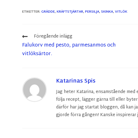
ETIKETTER
:
GRÄDDE
,
KRÄFTSTJÄRTAR
,
PERSILJA
,
SKINKA
,
VITLÖK
Föregående inlägg
Falukorv med pesto, parmesanmos och
vitlöksärtor.
Katarinas Spis
Jag heter Katarina, ensamstående med en 
följa recept, lägger gärna till eller byte
därför har jag startat bloggen, då kan ja
gjorde förra gången! Kanske inspirerar j