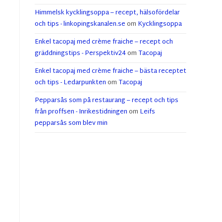
Himmelsk kycklingsoppa – recept, hälsofördelar
och tips - linkopingskanalen.se
om
Kycklingsoppa
Enkel tacopaj med crème fraiche – recept och
gräddningstips - Perspektiv24
om
Tacopaj
Enkel tacopaj med crème fraiche – bästa receptet
och tips - Ledarpunkten
om
Tacopaj
Pepparsås som på restaurang – recept och tips
från proffsen - Inrikestidningen
om
Leifs
pepparsås som blev min