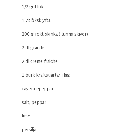
1/2 gul lök
1 vitlöksklyfta
200 g rökt skinka ( tunna skivor)
2 dl grädde
2 dl creme fraiche
1 burk kräftstjärtar i lag
cayennepeppar
salt, peppar
lime
persilja