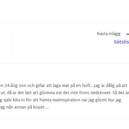
Nästa inlägg
Sötsli
24-årig son och gillar att laga mat på en höft....Jag är dålig på att
r ut, då är det lätt att glömma om det inte finns nedskrivet. Så det ä
g själv kika in för att hämta matinspiration när jag glömt hur jag
ag nån annan på köpet.....