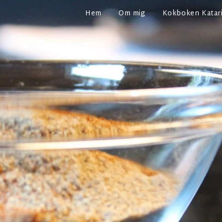
Hem
Om mig
Kokboken Katari