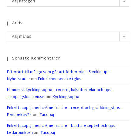
Välj kategori
Arkiv
Välj månad
Senaste Kommentarer
Efterrätt till många som går att förbereda – 5 enkla tips -
Nyhetsradar
om
Enkel cheesecake i glas
Himmelsk kycklingsoppa – recept, hälsofördelar och tips -
linkopingskanalen.se
om
Kycklingsoppa
Enkel tacopaj med crème fraiche – recept och gräddningstips -
Perspektiv24
om
Tacopaj
Enkel tacopaj med crème fraiche – bästa receptet och tips -
Ledarpunkten
om
Tacopaj