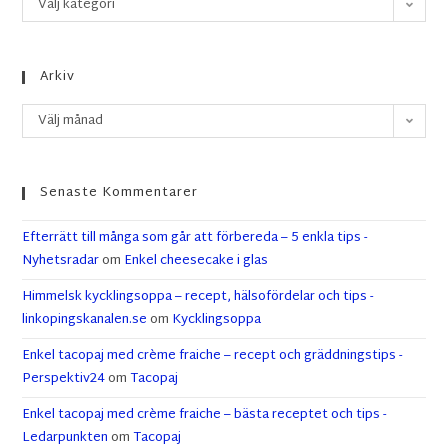
Välj kategori
Arkiv
Välj månad
Senaste Kommentarer
Efterrätt till många som går att förbereda – 5 enkla tips -
Nyhetsradar
om
Enkel cheesecake i glas
Himmelsk kycklingsoppa – recept, hälsofördelar och tips -
linkopingskanalen.se
om
Kycklingsoppa
Enkel tacopaj med crème fraiche – recept och gräddningstips -
Perspektiv24
om
Tacopaj
Enkel tacopaj med crème fraiche – bästa receptet och tips -
Ledarpunkten
om
Tacopaj